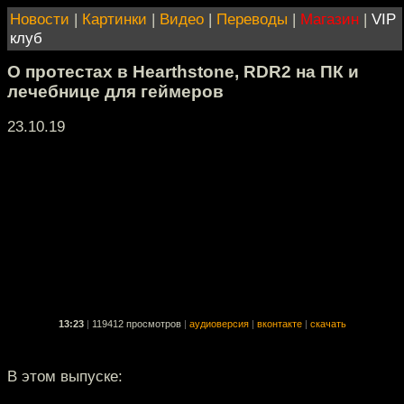
Новости
|
Картинки
|
Видео
|
Переводы
|
Магазин
|
VIP
клуб
О протестах в Hearthstone, RDR2 на ПК и
лечебнице для геймеров
23.10.19
13:23
|
119412 просмотров
|
аудиоверсия
|
вконтакте
|
скачать
В этом выпуске: