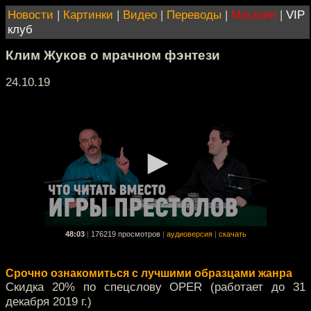
Новости
|
Картинки
|
Видео
|
Переводы
|
Магазин
|
VIP
клуб
Клим Жуков о мрачном фэнтези
24.10.19
48:03
|
176219 просмотров
|
аудиоверсия
|
скачать
Срочно ознакомиться с лучшими образцами жанра
Скидка 20% по спецслову OPER (работает до 31
декабря 2019 г.)