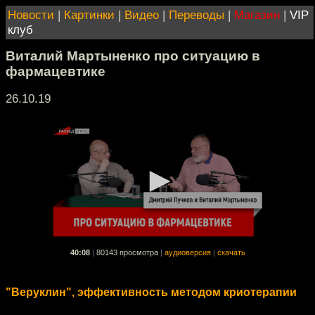
Новости
|
Картинки
|
Видео
|
Переводы
|
Магазин
|
VIP
клуб
Виталий Мартыненко про ситуацию в
фармацевтике
26.10.19
40:08
|
80143 просмотра
|
аудиоверсия
|
скачать
"Веруклин", эффективность методом криотерапии