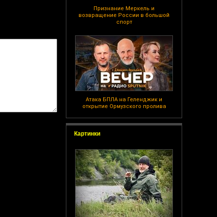
Признание Меркель и
возвращение России в большой
спорт
Атака БПЛА на Геленджик и
открытие Ормузского пролива
Картинки