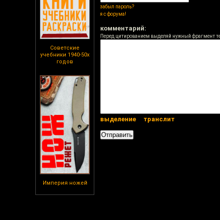
забыл пароль?
я с форума!
комментарий:
Перед цитированием выделяй нужный фрагмент т
Советские
учебники 1940-50х
годов
выделение
транслит
Империя ножей