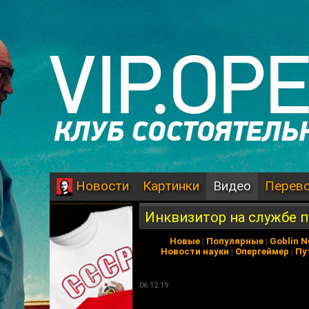
Картинки
Видео
Перев
Новости
Инквизитор на службе 
Новые
|
Популярные
|
Goblin 
Новости науки
|
Опергеймер
|
Пу
06.12.19