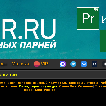
оды
Магазин
VIP
полиции
News
|
В цепких лапах
|
Вечерний Излучатель
|
Вопросы и ответы
|
Каб
тешествия
|
Разведопрос
-
Культура
|
Синий Фил
|
Смешное
|
Трейл
Персоналии
|
Разное