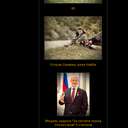
65
Остров Сахалин, река Найба
Медаль ордена "За заслуги перед
Отечеством" II степени