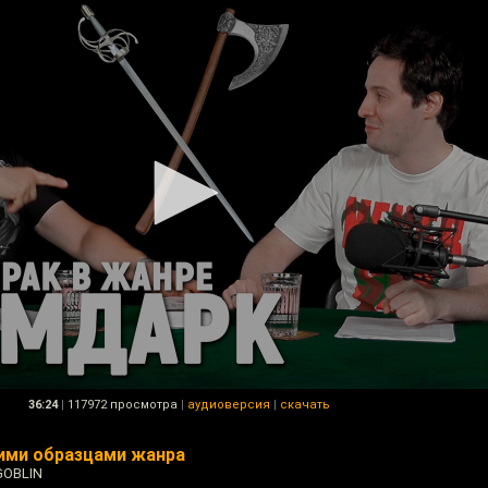
36:24
|
117972 просмотра
|
аудиоверсия
|
скачать
ими образцами жанра
GOBLIN