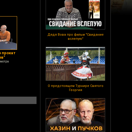
Дядя Вова про фильм "Свидание
вслепую"
 прокат
ев"
смотра
О предстоящем Турнире Святого
Георгия