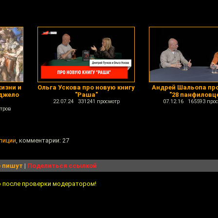
изни и
Ольга Ускова про новую книгу
Андрей Шальопа про
джело
"Раша"
"28 панфиловц
22.07.24 331241 просмотр
07.12.16 165593 про
тров
лиции
, комментарии: 27
 пишут
|
Поделиться ссылкой
о после проверки модератором!