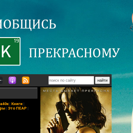
а40к
|
Книги
|
еры
|
Это ПЕАР
|