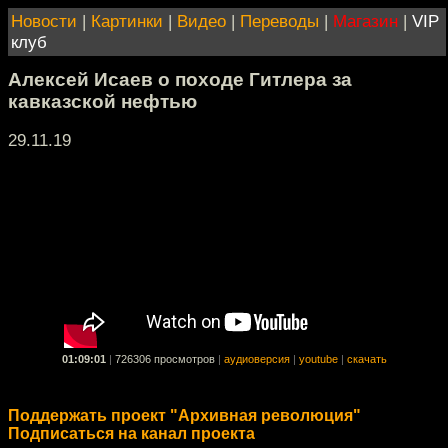
Новости
|
Картинки
|
Видео
|
Переводы
|
Магазин
|
VIP
клуб
Алексей Исаев о походе Гитлера за
кавказской нефтью
29.11.19
01:09:01
|
726306 просмотров
|
аудиоверсия
|
youtube
|
скачать
Поддержать проект "Архивная революция"
Подписаться на канал проекта