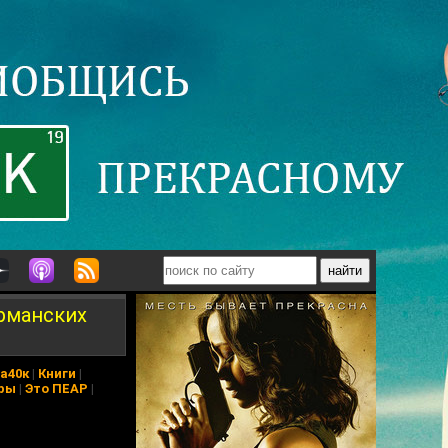
ерманских
а40к
|
Книги
|
ры
|
Это ПЕАР
|