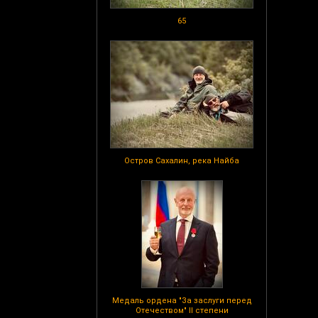
65
Остров Сахалин, река Найба
Медаль ордена "За заслуги перед
Отечеством" II степени