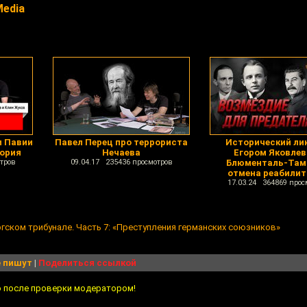
edia
и Павии
Павел Перец про террориста
Исторический лик
тория
Нечаева
Егором Яковле
тров
09.04.17 235436 просмотров
Блюменталь-Там
отмена реабили
17.03.24 364869 прос
гском трибунале. Часть 7: «Преступления германских союзников»
 пишут
|
Поделиться ссылкой
о после проверки модератором!