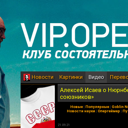
Картинки
Видео
Перев
Новости
Алексей Исаев о Нюрнбе
союзников»
Новые
|
Популярные
|
Goblin 
Новости науки
|
Опергеймер
|
Пу
21.09.21