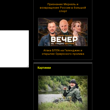
Признание Меркель и
возвращение России в большой
спорт
Атака БПЛА на Геленджик и
открытие Ормузского пролива
Картинки