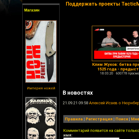
Поддержать проекты TacticM
Магазин
Клим Жуков: битва пр
1525 года - предыс
18.03.20 600778 просмо
Империя ножей
В новостях
21.09.21 09:58
Алексей Исаев о Нюрнбер
Правила
|
Регистрация
|
Поиск
|
Мне
Комментарий появится на сайте тольк
имя: