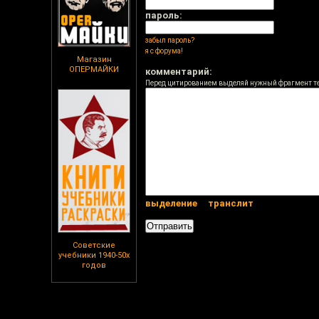
пароль:
забыл пароль?
я с форума!
Магазин
ОПЕРМАЙКИ
комментарий:
Перед цитированием выделяй нужный фрагмент т
выделение
транслит
Советские
учебники 1940-50х
годов