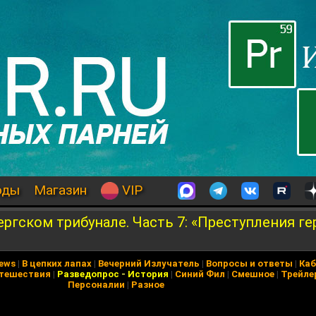
оды
Магазин
VIP
ргском трибунале. Часть 7: «Преступления г
News
|
В цепких лапах
|
Вечерний Излучатель
|
Вопросы и ответы
|
Каб
тешествия
|
Разведопрос
-
История
|
Синий Фил
|
Смешное
|
Трейле
Персоналии
|
Разное