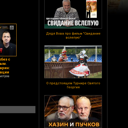
Дядя Вова про фильм "Свидание
вслепую"
без с
вым.
арин:
тации
мотров
О предстоящем Турнире Святого
Георгия