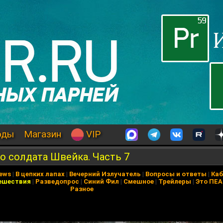
оды
Магазин
VIP
го солдата Швейка. Часть 7
News
|
В цепких лапах
|
Вечерний Излучатель
|
Вопросы и ответы
|
Каб
ешествия
|
Разведопрос
|
Синий Фил
|
Смешное
|
Трейлеры
|
Это ПЕ
Разное