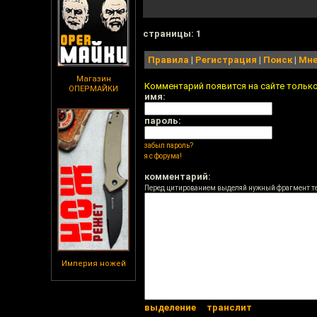
cтраницы: 1
Правила
|
Регистрация
|
Поиск
|
Мне
Магазин
Комментарий появится на сайте тольк
ОПЕРМАЙКИ
имя:
пароль:
забыл пароль?
я с форума!
комментарий:
Перед цитированием выделяй нужный фрагмент т
Империя ножей
выделение
транслит