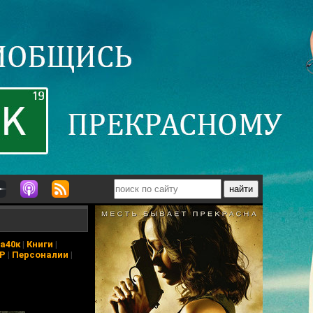
а40к
|
Книги
|
АР
|
Персоналии
|