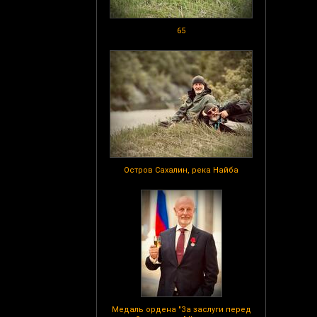
65
Остров Сахалин, река Найба
Медаль ордена "За заслуги перед