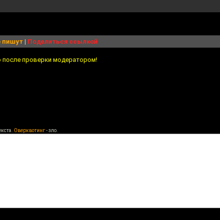
 пишут
|
Поделиться ссылкой
о после проверки модератором!
екста.
Оверквотинг
- зло.