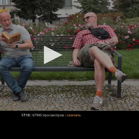
17:10
|
67945 просмотров
|
скачать