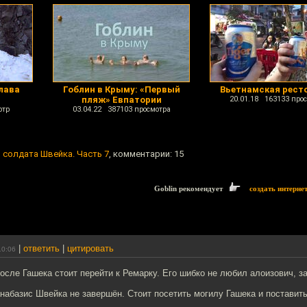
лава
Гоблин в Крыму: «Первый
Вьетнамская рест
пляж» Евпатории
20.01.18 163133 про
отр
03.04.22 387103 просмотра
 солдата Швейка. Часть 7
, комментарии: 15
Goblin рекомендует
создать интерне
|
ответить
|
цитировать
10:06
сле Гашека стоит перейти к Ремарку. Его шибко не любил алоизович, з
анабазис Швейка не завершён. Стоит посетить могилу Гашека и поставит