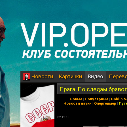
Картинки
Видео
Перев
Новости
Прага. По следам браво
Новые
|
Популярные
|
Goblin 
Новости науки
|
Опергеймер
|
Пут
02.12.19