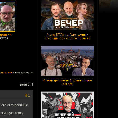
орация
Атака БПЛА на Геленджик и
смотра
открытие Ормузского пролива
т магазин
в megagroup.ru
Клеопатра, часть 2: финансовое
всего: 1
болото
# 1
а его антивоенные
ь жирную точку.