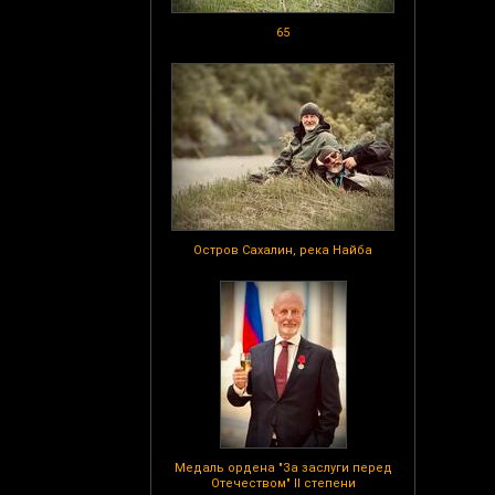
65
Остров Сахалин, река Найба
Медаль ордена "За заслуги перед
Отечеством" II степени