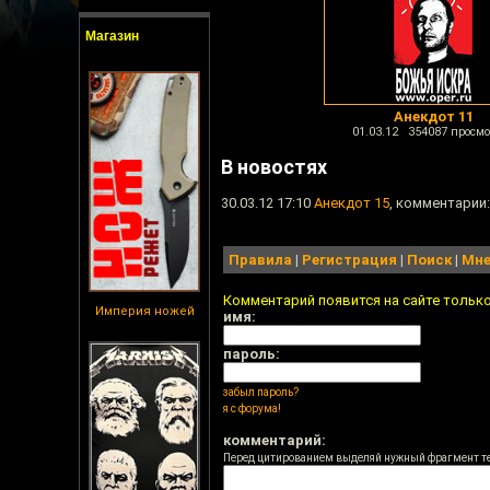
Магазин
Анекдот 11
01.03.12 354087 просмо
В новостях
30.03.12 17:10
Анекдот 15
, комментарии:
Правила
|
Регистрация
|
Поиск
|
Мне
Комментарий появится на сайте тольк
Империя ножей
имя:
пароль:
забыл пароль?
я с форума!
комментарий:
Перед цитированием выделяй нужный фрагмент т