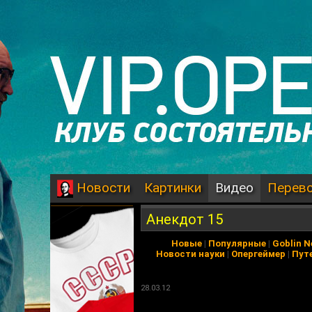
Картинки
Видео
Перев
Новости
Анекдот 15
Новые
|
Популярные
|
Goblin 
Новости науки
|
Опергеймер
|
Пут
28.03.12