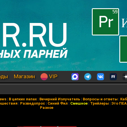
оды
Магазин
VIP
News
|
В цепких лапах
|
Вечерний Излучатель
|
Вопросы и ответы
|
Каб
ешествия
|
Разведопрос
|
Синий Фил
|
Смешное
|
Трейлеры
|
Это ПЕ
Разное