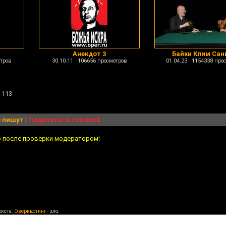
Анекдот 3
Байки Клим Са
тров
30.10.11 106656 просмотров
01.04.23 1154338 про
 113
 пишут
|
Поделиться ссылкой
о после проверки модератором!
екста.
Оверквотинг
- зло.