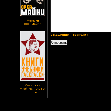
Магазин
ОПЕРМАЙКИ
выделение
транслит
Советские
учебники 1940-50х
годов