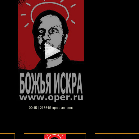
00:45
|
215645 просмотров