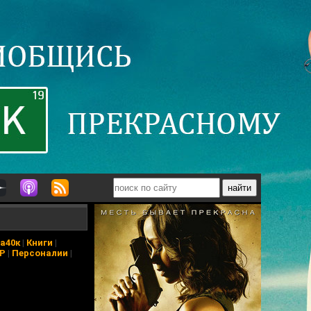
а40к
|
Книги
|
АР
|
Персоналии
|