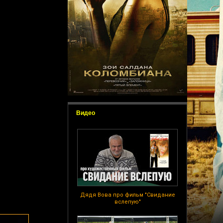
Видео
Дядя Вова про фильм "Свидание
вслепую"