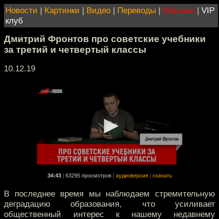
Новости
|
Картинки
|
Видео
|
Переводы
|
Магазин
|
VIP
клуб
Дмитрий Фронтов про советские учебники
за третий и четвертый классы
10.12.19
34:43
|
63295 просмотров
|
аудиоверсия
|
скачать
В последнее время мы наблюдаем стремительную
деградацию образования, что усиливает
общественный интерес к нашему недавнему