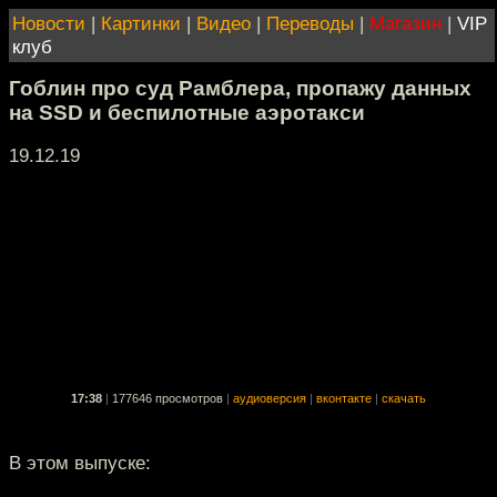
Новости
|
Картинки
|
Видео
|
Переводы
|
Магазин
|
VIP
клуб
Гоблин про суд Рамблера, пропажу данных
на SSD и беспилотные аэротакси
19.12.19
17:38
|
177646 просмотров
|
аудиоверсия
|
вконтакте
|
скачать
В этом выпуске: