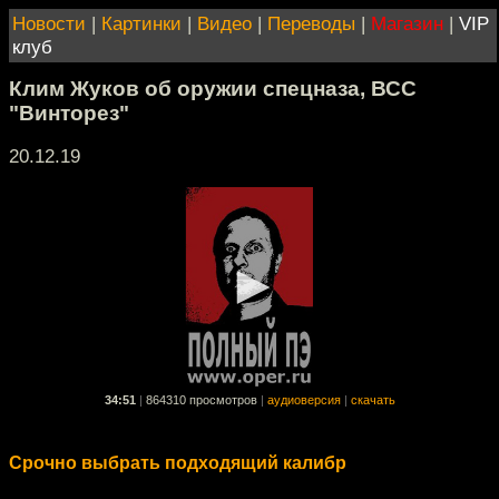
Новости
|
Картинки
|
Видео
|
Переводы
|
Магазин
|
VIP
клуб
Клим Жуков об оружии спецназа, ВСС
"Винторез"
20.12.19
34:51
|
864310 просмотров
|
аудиоверсия
|
скачать
Срочно выбрать подходящий калибр