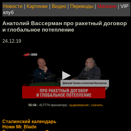
Новости
|
Картинки
|
Видео
|
Переводы
|
Магазин
|
VIP
клуб
Анатолий Вассерман про ракетный договор
и глобальное потепление
24.12.19
55:56
|
417774 просмотра
|
аудиоверсия
|
скачать
Сталинский календарь
Ножи Mr. Blade