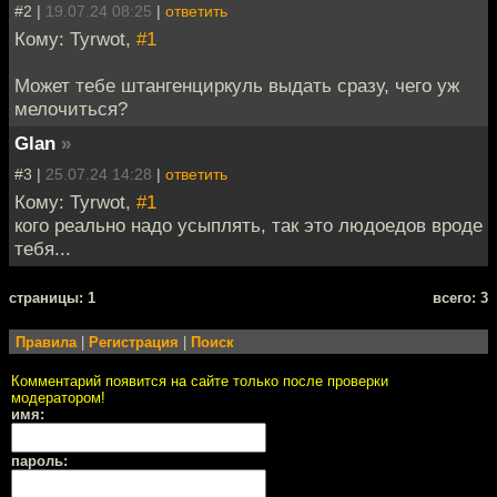
#2 |
19.07.24 08:25
|
ответить
Кому: Tyrwot,
#1
Может тебе штангенциркуль выдать сразу, чего уж
мелочиться?
Glan
»
#3 |
25.07.24 14:28
|
ответить
Кому: Tyrwot,
#1
кого реально надо усыплять, так это людоедов вроде
тебя...
cтраницы: 1
всего: 3
Правила
|
Регистрация
|
Поиск
Комментарий появится на сайте только после проверки
модератором!
имя:
пароль: