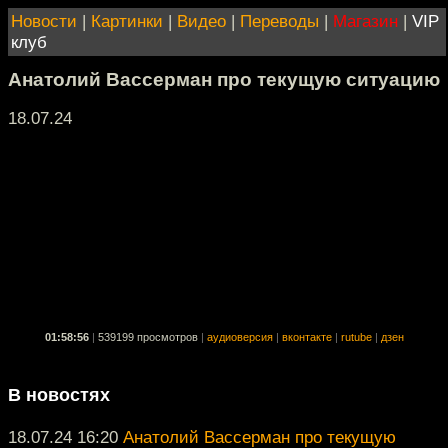
Новости
|
Картинки
|
Видео
|
Переводы
|
Магазин
|
VIP
клуб
Анатолий Вассерман про текущую ситуацию
18.07.24
01:58:56
|
539199 просмотров
|
аудиоверсия
|
вконтакте
|
rutube
|
дзен
В новостях
18.07.24 16:20
Анатолий Вассерман про текущую