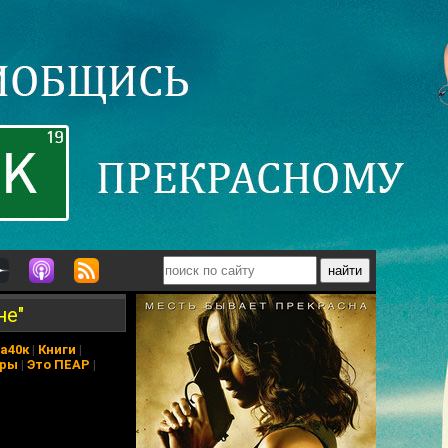
не"
а40к
|
Книги
|
еры
|
Это ПЕАР
|