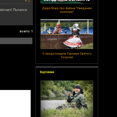
# 1
Дядя Вова про фильм "Свидание
аботает! Пытался
вслепую"
всего: 1
О предстоящем Турнире Святого
Георгия
Картинки