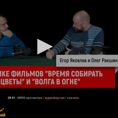
28:41
|
44893 просмотра
|
аудиоверсия
|
скачать
ы"
ний