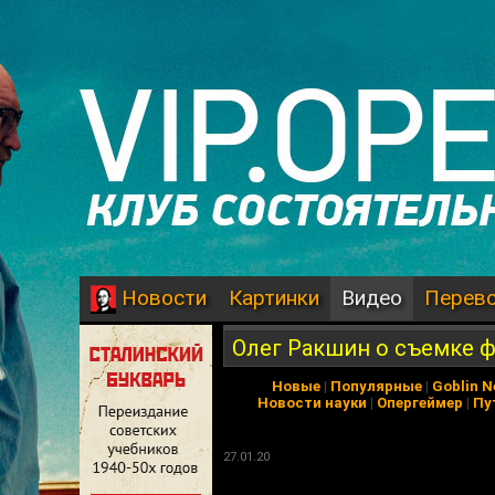
Картинки
Видео
Перев
Новости
Олег Ракшин о съемке ф
Новые
|
Популярные
|
Goblin 
Новости науки
|
Опергеймер
|
Пу
27.01.20