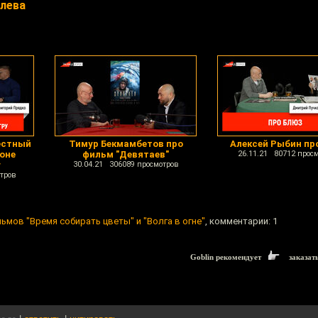
влева
ёстный
Тимур Бекмамбетов про
Алексей Рыбин пр
оне
фильм "Девятаев"
26.11.21 80712 прос
у
30.04.21 306089 просмотров
тров
ьмов "Время собирать цветы" и "Волга в огне"
, комментарии: 1
Goblin рекомендует
заказат