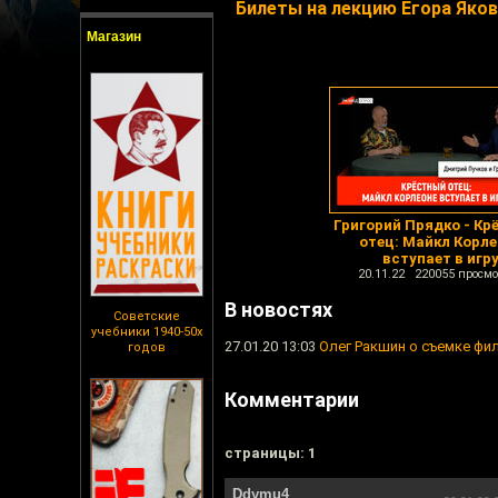
Билеты на лекцию Егора Яко
Магазин
Григорий Прядко - Кр
отец: Майкл Корле
вступает в игр
20.11.22 220055 просмо
В новостях
Советские
учебники 1940-50х
27.01.20 13:03
Олег Ракшин о съемке фил
годов
Комментарии
cтраницы: 1
Ddymu4