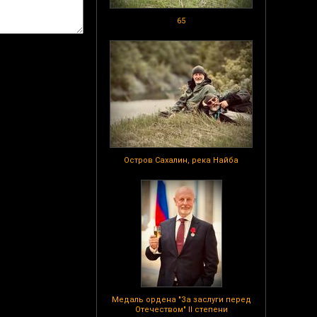
65
Остров Сахалин, река Найба
Медаль ордена "За заслуги перед
Отечеством" II степени