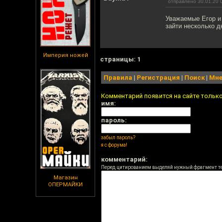
отправлено 30.01.20 
Уважаемые Егор и 
зайти несколько д
Империя ножей
cтраницы: 1
Правила
|
Регистрация
|
Поиск
|
Мне
Комментарий появится на сайте тольк
имя:
пароль:
забыл пароль?
я с форума!
комментарий:
Перед цитированием выделяй нужный фрагмент т
Магазин
ОПЕРМАЙКИ