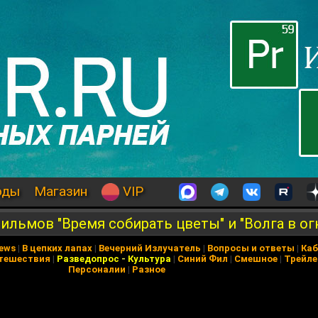
оды
Магазин
VIP
ильмов "Время собирать цветы" и "Волга в ог
News
|
В цепких лапах
|
Вечерний Излучатель
|
Вопросы и ответы
|
Каб
тешествия
|
Разведопрос
-
Культура
|
Синий Фил
|
Смешное
|
Трейл
Персоналии
|
Разное