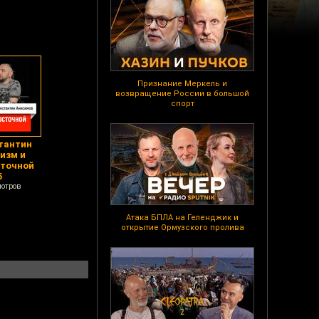
Признание Меркель и
возвращение России в большой
спорт
тантин
изм и
сточной
5
мотров
Атака БПЛА на Геленджик и
открытие Ормузского пролива