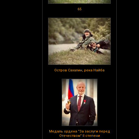
65
Остров Сахалин, река Найба
Медаль ордена "За заслуги перед
Отечеством" II степени