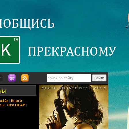
ны
а40к
|
Книги
|
ры
|
Это ПЕАР
|