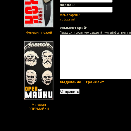
пароль:
забыл пароль?
я с форума!
комментарий:
Империя ножей
Перед цитированием выделяй нужный фрагмент т
выделение
транслит
Магазин
ОПЕРМАЙКИ