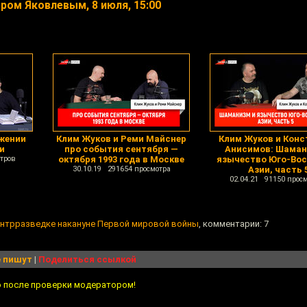
ром Яковлевым, 8 июля, 15:00
ажении
Клим Жуков и Реми Майснер
Клим Жуков и Конс
и
про события сентября —
Анисимов: Шаман
тров
октября 1993 года в Москве
язычество Юго-Во
30.10.19 291654 просмотра
Азии, часть 
02.04.21 91150 прос
онтрразведке накануне Первой мировой войны
, комментарии: 7
 пишут
|
Поделиться ссылкой
о после проверки модератором!