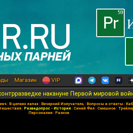
оды
Магазин
VIP
 контрразведке накануне Первой мировой вой
News
|
В цепких лапах
|
Вечерний Излучатель
|
Вопросы и ответы
|
Каб
тешествия
|
Разведопрос
-
История
|
Синий Фил
|
Смешное
|
Трейле
Персоналии
|
Разное