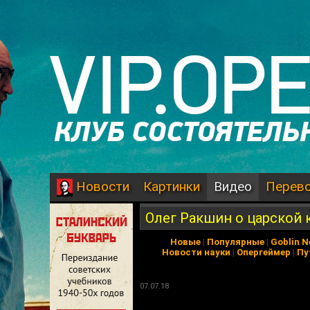
Картинки
Видео
Перев
Новости
Олег Ракшин о царской
Новые
|
Популярные
|
Goblin 
Новости науки
|
Опергеймер
|
Пу
07.07.18