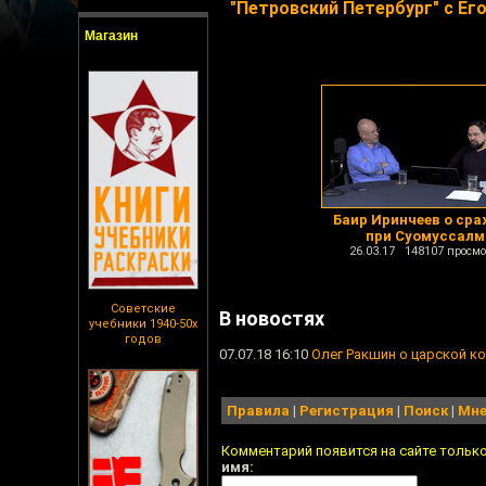
"Петровский Петербург" с Его
Магазин
Баир Иринчеев о ср
при Суомуссалм
26.03.17 148107 просмо
Советские
В новостях
учебники 1940-50х
годов
07.07.18 16:10
Олег Ракшин о царской к
Правила
|
Регистрация
|
Поиск
|
Мне
Комментарий появится на сайте тольк
имя: