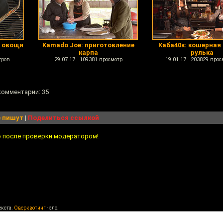
: овощи
Kamado Joe: приготовление
Каба40к: кошерная
карпа
рулька
тров
29.07.17 109381 просмотр
19.01.17 203829 прос
 комментарии: 35
 пишут
|
Поделиться ссылкой
о после проверки модератором!
екста.
Оверквотинг
- зло.