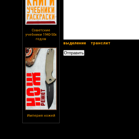
Советские
учебники 1940-50х
годов
выделение
транслит
Империя ножей