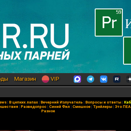
оды
Магазин
VIP
я
News
|
В цепких лапах
|
Вечерний Излучатель
|
Вопросы и ответы
|
Каб
ешествия
|
Разведопрос
|
Синий Фил
|
Смешное
|
Трейлеры
|
Это ПЕ
Разное