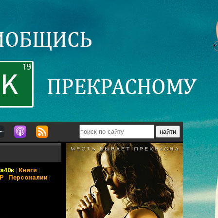
а40к
|
Книги
|
АР
|
Персоналии
|