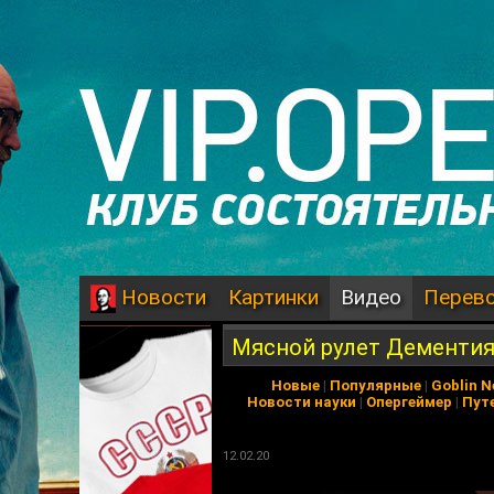
Картинки
Видео
Перев
Новости
Мясной рулет Дементи
Новые
|
Популярные
|
Goblin 
Новости науки
|
Опергеймер
|
Пут
12.02.20