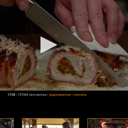
17:03
|
157064 просмотра
|
аудиоверсия
|
скачать