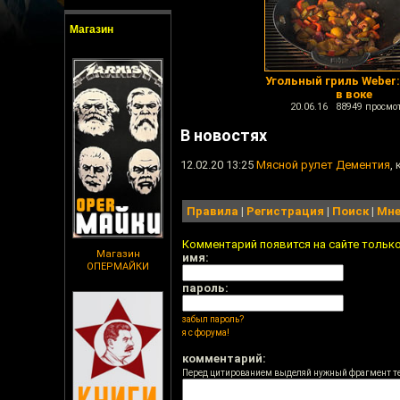
Магазин
Угольный гриль Weber
в воке
20.06.16 88949 просмо
В новостях
12.02.20 13:25
Мясной рулет Дементия
,
Правила
|
Регистрация
|
Поиск
|
Мне
Комментарий появится на сайте тольк
Магазин
имя:
ОПЕРМАЙКИ
пароль:
забыл пароль?
я с форума!
комментарий:
Перед цитированием выделяй нужный фрагмент т