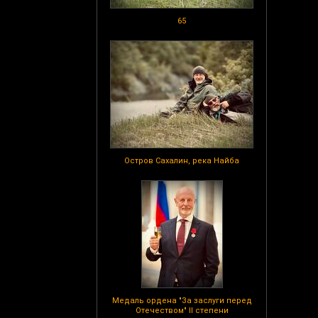
65
Остров Сахалин, река Найба
Медаль ордена "За заслуги перед
Отечеством" II степени