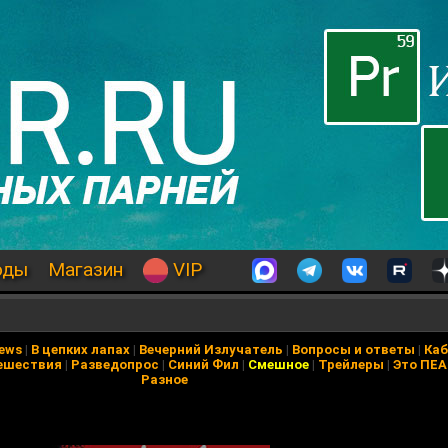
оды
Магазин
VIP
News
|
В цепких лапах
|
Вечерний Излучатель
|
Вопросы и ответы
|
Каб
ешествия
|
Разведопрос
|
Синий Фил
|
Смешное
|
Трейлеры
|
Это ПЕ
Разное