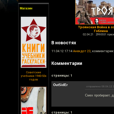
Магазин
Троянская Война в о
Гоблина
02.04.21 2990551 прос
В новостях
11.04.12 17:14
Анекдот 23
, комментарии:
Комментарии
Советские
cтраницы: 1
учебники 1940-50х
годов
OutSidEr
отправлено 08.04.12 
Смех пробирает, д
cтраницы: 1