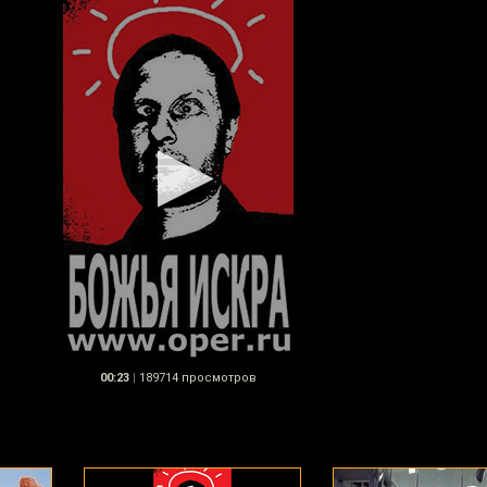
00:23
|
189714 просмотров