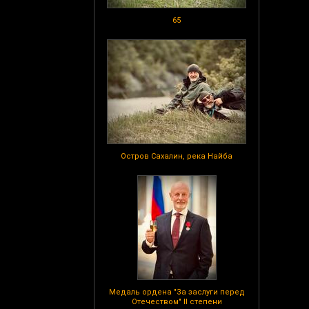
65
Остров Сахалин, река Найба
Медаль ордена "За заслуги перед
Отечеством" II степени