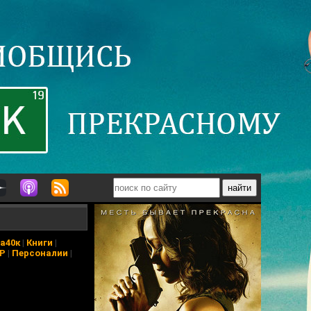
а40к
|
Книги
|
АР
|
Персоналии
|