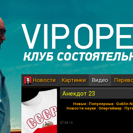
Картинки
Видео
Перев
Новости
Анекдот 23
Новые
|
Популярные
|
Goblin 
Новости науки
|
Опергеймер
|
Пут
07.04.12