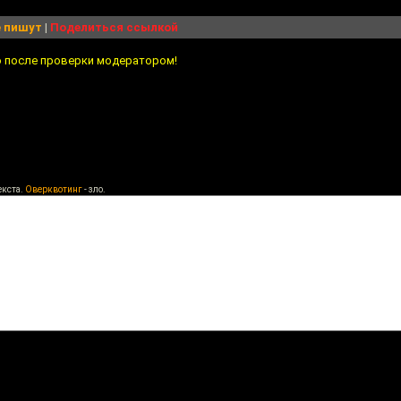
 пишут
|
Поделиться ссылкой
о после проверки модератором!
екста.
Оверквотинг
- зло.