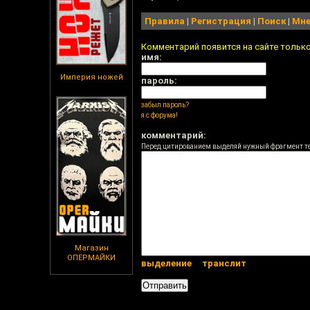
Правила
|
Регистрация
|
Поиск
|
Мне
Комментарий появится на сайте тольк
имя:
Империя ножей
пароль:
забыл пароль?
я с форума!
комментарий:
Перед цитированием выделяй нужный фрагмент т
Магазин
ОПЕРМАЙКИ
выделение
транслит