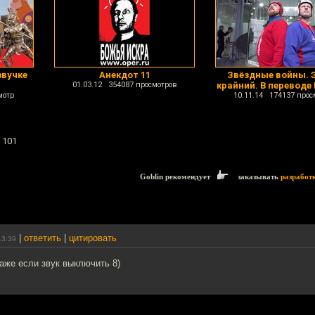
звучке
Анекдот 11
Звёздные войны. 
01.03.12 354087 просмотров
крайний. В переводе
мотр
10.11.14 174137 прос
 101
Goblin рекомендует
заказывать
разработ
|
ответить
|
цитировать
13:39
аже если звук выключить 8)