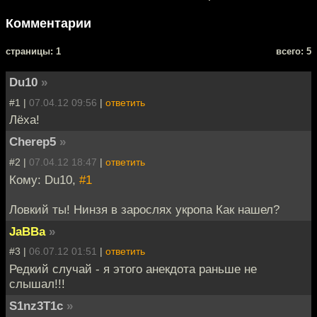
Комментарии
cтраницы: 1
всего: 5
Du10
»
#1 |
07.04.12 09:56
|
ответить
Лёха!
Cherep5
»
#2 |
07.04.12 18:47
|
ответить
Кому: Du10,
#1
Ловкий ты! Нинзя в зарослях укропа Как нашел?
JaBBa
»
#3 |
06.07.12 01:51
|
ответить
Редкий случай - я этого анекдота раньше не
слышал!!!
S1nz3T1c
»