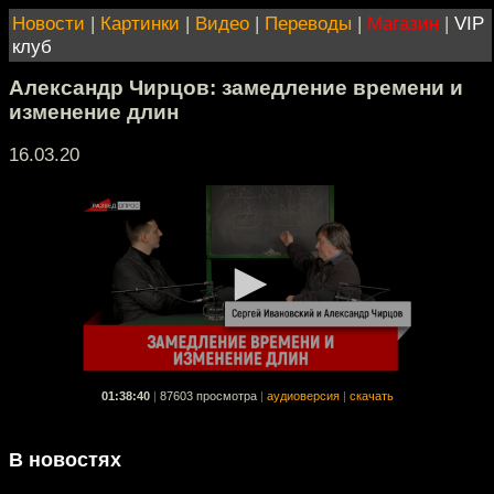
Новости
|
Картинки
|
Видео
|
Переводы
|
Магазин
|
VIP
клуб
Александр Чирцов: замедление времени и
изменение длин
16.03.20
01:38:40
|
87603 просмотра
|
аудиоверсия
|
скачать
В новостях