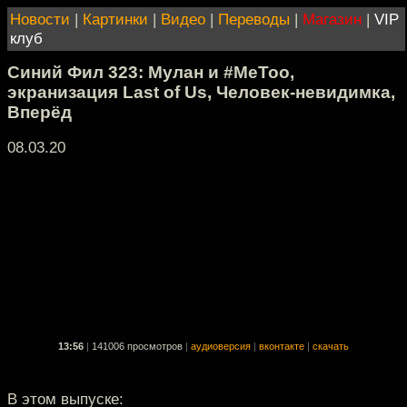
Новости
|
Картинки
|
Видео
|
Переводы
|
Магазин
|
VIP
клуб
Синий Фил 323: Мулан и #MeToo,
экранизация Last of Us, Человек-невидимка,
Вперёд
08.03.20
13:56
|
141006 просмотров
|
аудиоверсия
|
вконтакте
|
скачать
В этом выпуске: