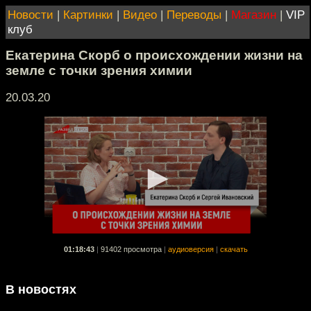
Новости
|
Картинки
|
Видео
|
Переводы
|
Магазин
|
VIP
клуб
Екатерина Скорб о происхождении жизни на
земле с точки зрения химии
20.03.20
01:18:43
|
91402 просмотра
|
аудиоверсия
|
скачать
В новостях