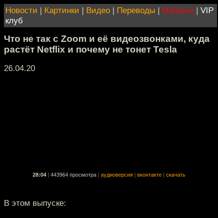
Новости
|
Картинки
|
Видео
|
Переводы
|
Магазин
|
VIP
клуб
Что не так с Zoom и её видеозвонками, куда
растёт Netflix и почему не тонет Tesla
26.04.20
28:04
|
443964 просмотра
|
аудиоверсия
|
вконтакте
|
скачать
В этом выпуске: