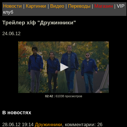
Новости
|
Картинки
|
Видео
|
Переводы
|
Магазин
|
VIP
клуб
Трейлер х/ф "Дружинники"
24.06.12
02:42
|
61038 просмотров
В новостях
28.06.12 19:14
Дружинники
, комментарии: 26