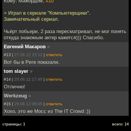
Кому: Мажордом,
#10
> Играл в сериале "Компьютерщики".
Замечательный сериал.
Чьёрт побьери, 2 раза пересматривал, не мог понять
откуда знакомым актер кажется))) Спасибо.
Евгений Макаров
»
#13 |
27.06.12 23:12
|
ответить
Вот бы в Риге показали.
tom slayer
»
#14 |
28.06.12 17:49
|
ответить
Отлично!
Werkzeug
»
#15 |
29.06.12 08:05
|
ответить
Хохо, это же Мосс из The IT Crowd :))
cтраницы: 1
всего: 14