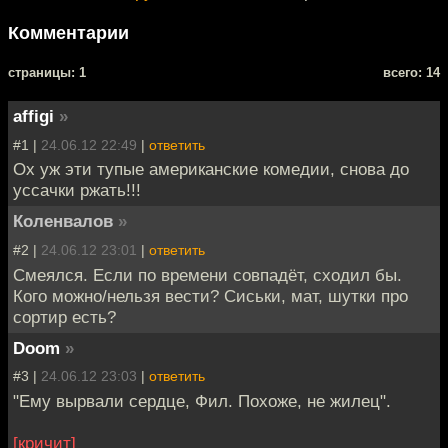
Комментарии
cтраницы: 1
всего: 14
affigi
»
#1 |
24.06.12 22:49
|
ответить
Ох уж эти тупые американские комедии, снова до
уссачки ржать!!!
Коленвалов
»
#2 |
24.06.12 23:01
|
ответить
Смеялся. Если по времени совпадёт, сходил бы.
Кого можно/нельзя вести? Сиськи, мат, шутки про
сортир есть?
Doom
»
#3 |
24.06.12 23:03
|
ответить
"Ему вырвали сердце, Фил. Похоже, не жилец".
[кричит]