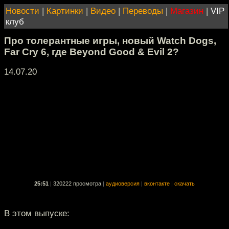
Новости
|
Картинки
|
Видео
|
Переводы
|
Магазин
|
VIP
клуб
Про толерантные игры, новый Watch Dogs,
Far Cry 6, где Beyond Good & Evil 2?
14.07.20
25:51
|
320222 просмотра
|
аудиоверсия
|
вконтакте
|
скачать
В этом выпуске: