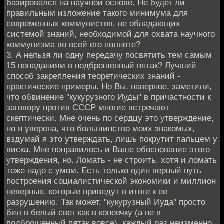
базировался на научной основе. Не будет ли
правильным изложение такого минимума для
современных коммунистов, не обладающих
системой знаний, необходимой для охвата научного
коммунизма во всей его полноте?
3. А нельзя ли одну передачу посвятить тем самым
15 попаданиям в подброшенный пятак? Лучший
способ закрепления теоретических знаний -
практические примеры. Но Вы, наверное, заметили,
что обвинение "кукурузного Иуды" в причастности к
заговору против СССР многие встречают
скептически. Мне очень по сердцу это утверждение,
но я уверена, что большинство моих знакомых,
вздумай я это утверждать, лишь покрутит пальцем у
виска. Мне понравилось и Ваше обоснование этого
утверждения, но. Ломать - не строить, хотя и ломать
тоже надо с умом. Есть только один верный путь
построения социалистической экономики и миллион
неверных, которые приведут в итоге к ее
разрушению. Так может, "кукурузный Иуда" просто
бил в белый свет как в копеечку (а не в
подброшенный пятак вовсе), каждый раз неизменно