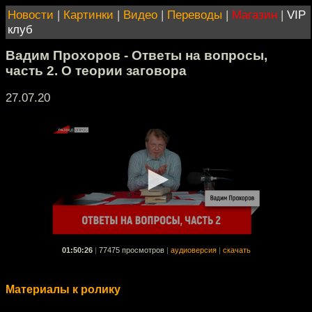
Новости
|
Картинки
|
Видео
|
Переводы
|
Магазин
|
VIP
клуб
Вадим Прохоров - Ответы на вопросы,
часть 2. О теории заговора
27.07.20
01:50:26
|
77475 просмотров
|
аудиоверсия
|
скачать
Материалы к ролику