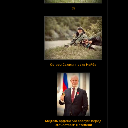
65
Остров Сахалин, река Найба
Медаль ордена "За заслуги перед
Отечеством" II степени