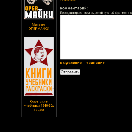
комментарий:
Перед цитированием выделяй нужный фрагмент т
Магазин
ОПЕРМАЙКИ
выделение
транслит
Советские
учебники 1940-50х
годов