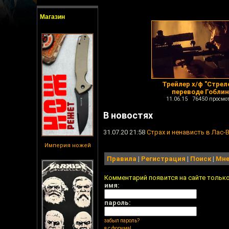
Магазин
Трейлер х/ф "Стрело
переводе Гобли
11.06.15 76450 просмо
В новостях
31.07.20 21:58
Страх и ненависть в Лас-
Империя ножей
Правила
|
Регистрация
|
Поиск
|
Мне
Комментарий появится на сайте тольк
имя:
пароль:
забыл пароль?
я с форума!