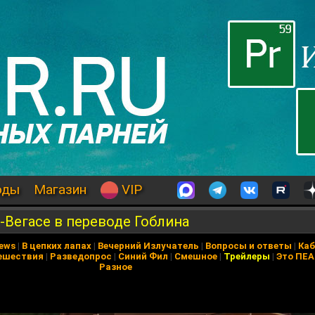
оды
Магазин
VIP
-Вегасе в переводе Гоблина
News
|
В цепких лапах
|
Вечерний Излучатель
|
Вопросы и ответы
|
Каб
ешествия
|
Разведопрос
|
Синий Фил
|
Смешное
|
Трейлеры
|
Это ПЕ
Разное