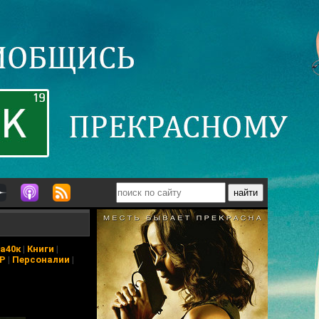
а40к
|
Книги
|
АР
|
Персоналии
|