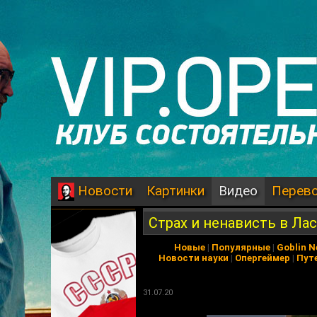
Картинки
Видео
Перев
Новости
Страх и ненависть в Лас
Новые
|
Популярные
|
Goblin 
Новости науки
|
Опергеймер
|
Пут
31.07.20