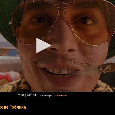
01:59
|
246104 просмотра
|
скачать
воде Гоблина