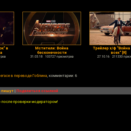
к" в
Мстители: Война
Трейлер х/ф "Война
на
бесконечности
всех" [R]
тров
31.03.18 103727 просмотров
27.10.16 211330 прос
Вегасе в переводе Гоблина
, комментарии: 6
 пишут
|
Поделиться ссылкой
о после проверки модератором!