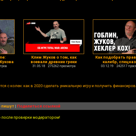
me:
Клим Жуков о том, как
Как подобрать пра
 Жукова
воевали древние греки
калибр, спецназ
тров
31.05.18 275262 просмотра
03.12.19 242517 прос
ся с колен: как в 2020 сделать уникальную игру и получить финансиро
 пишут
|
Поделиться ссылкой
о после проверки модератором!