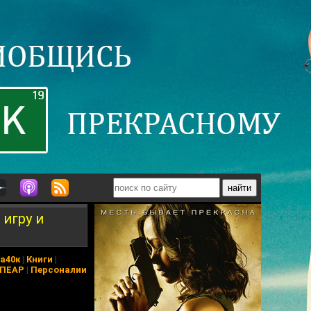
 игру и
а40к
|
Книги
|
 ПЕАР
|
Персоналии