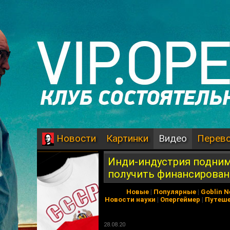
Картинки
Видео
Перев
Новости
Инди-индустрия поднима
получить финансирован
Новые
|
Популярные
|
Goblin 
Новости науки
|
Опергеймер
|
Путеш
28.08.20