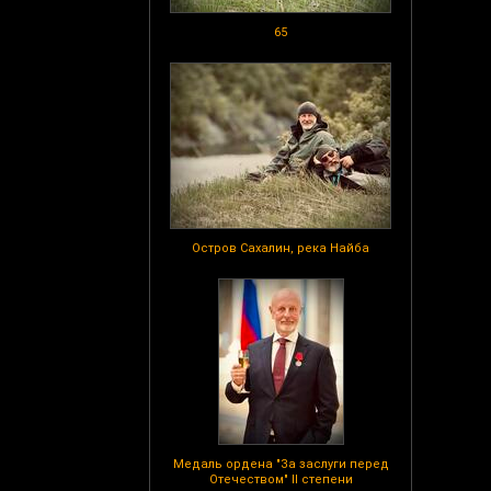
65
Остров Сахалин, река Найба
Медаль ордена "За заслуги перед
Отечеством" II степени