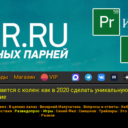
оды
Магазин
VIP
ется с колен: как в 2020 сделать уникальную
ие
News
|
В цепких лапах
|
Вечерний Излучатель
|
Вопросы и ответы
|
Каб
ествия
|
Разведопрос
-
Игры
|
Синий Фил
|
Смешное
|
Трейлеры
|
Это
|
Разное