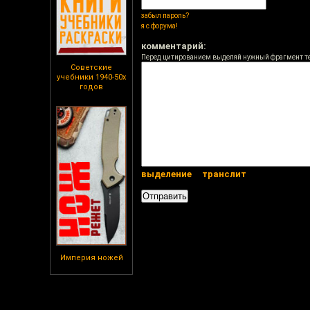
забыл пароль?
я с форума!
комментарий:
Перед цитированием выделяй нужный фрагмент т
Советские
учебники 1940-50х
годов
выделение
транслит
Империя ножей