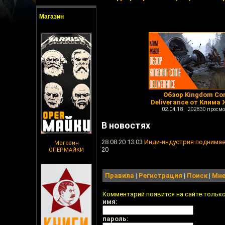
Магазин
Обзор Kingdom Co
Deliverance от Клима
02.04.18 202830 просмо
В новостях
28.08.20 13:03
Инди-индустрия поднимает
Магазин
20
ОПЕРМАЙКИ
Правила
|
Регистрация
|
Поиск
|
Мне
Комментарий появится на сайте тольк
имя:
пароль: