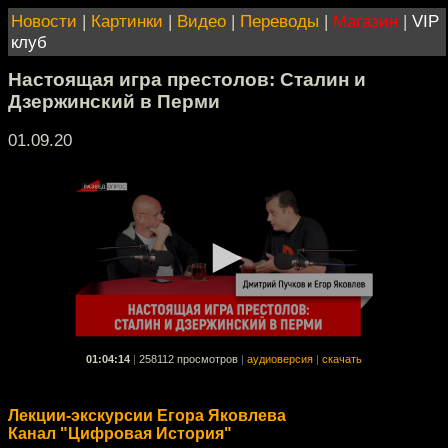
Новости
|
Картинки
|
Видео
|
Переводы
|
Магазин
|
VIP
клуб
Настоящая игра престолов: Сталин и
Дзержинский в Перми
01.09.20
01:04:14
|
258112 просмотров
|
аудиоверсия
|
скачать
Лекции-экскурсии Егора Яковлева
Канал "Цифровая История"