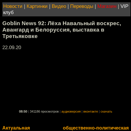
Новости
|
Картинки
|
Видео
|
Переводы
|
Магазин
|
VIP
клуб
Goblin News 92: Лёха Навальный воскрес,
Авангард и Белоруссия, выставка в
Третьяковке
22.09.20
08:50
|
341186 просмотров
|
аудиоверсия
|
вконтакте
|
скачать
Актуальная общественно-политическая