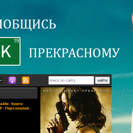
а40к
|
Книги
|
АР
|
Персоналии
|