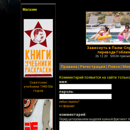
Магазин
Зависнуть в Палм-Сп
переводе Гобли
26.12.20 50534 просмо
Правила
|
Регистрация
|
Поиск
|
Мне
Комментарий появится на сайте тольк
имя:
Советские
учебники 1940-50х
годов
пароль:
забыл пароль?
я с форума!
комментарий:
Перед цитированием выделяй нужный фрагмент т