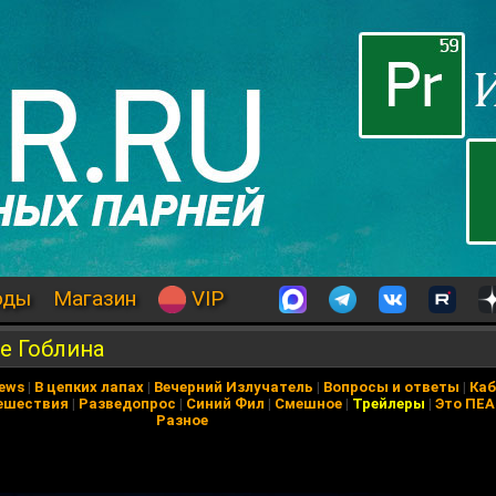
оды
Магазин
VIP
е Гоблина
News
|
В цепких лапах
|
Вечерний Излучатель
|
Вопросы и ответы
|
Каб
ешествия
|
Разведопрос
|
Синий Фил
|
Смешное
|
Трейлеры
|
Это ПЕ
Разное