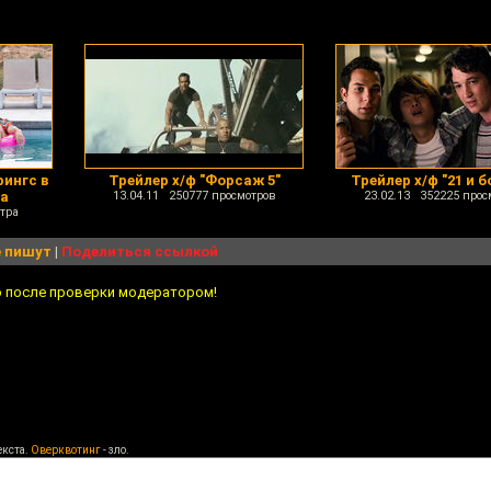
рингс в
Трейлер х/ф "Форсаж 5"
Трейлер х/ф "21 и 
на
13.04.11 250777 просмотров
23.02.13 352225 прос
тра
 пишут
|
Поделиться ссылкой
о после проверки модератором!
екста.
Оверквотинг
- зло.