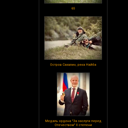
65
Остров Сахалин, река Найба
Медаль ордена "За заслуги перед
Отечеством" II степени