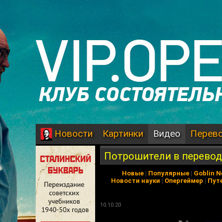
Картинки
Видео
Перев
Новости
Потрошители в перевод
Новые
|
Популярные
|
Goblin 
Новости науки
|
Опергеймер
|
Пут
10.10.20