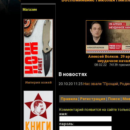
Магазин
Алексей Волков. 29 а
неудачное нача
08.02.22 74139 просмо
В новостях
Империя ножей
20.10.20 11:25
Нас звали "Прощай, Родин
Правила
|
Регистрация
|
Поиск
|
Мне
Комментарий появится на сайте тольк
имя:
пароль: