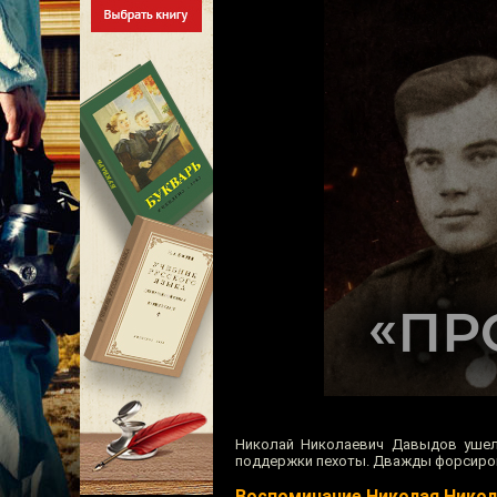
Николай Николаевич Давыдов ушел 
поддержки пехоты. Дважды форсирова
Воспоминание Николая Нико