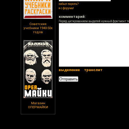
забыл пароль?
я с форума!
комментарий:
Перед цитированием выделяй нужный фрагмент т
Советские
учебники 1940-50х
годов
выделение
транслит
Магазин
ОПЕРМАЙКИ