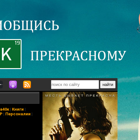
а40к
|
Книги
|
АР
|
Персоналии
|