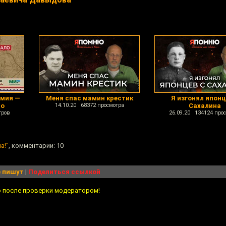
рмия —
Меня спас мамин крестик
Я изгонял японц
ло
14.10.20 68372 просмотра
Сахалина
тров
26.09.20 134124 про
а!"
, комментарии: 10
 пишут
|
Поделиться ссылкой
о после проверки модератором!