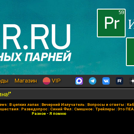
оды
Магазин
VIP
на!"
News
|
В цепких лапах
|
Вечерний Излучатель
|
Вопросы и ответы
|
Каб
ешествия
|
Разведопрос
|
Синий Фил
|
Смешное
|
Трейлеры
|
Это ПЕ
Разное
-
Я помню