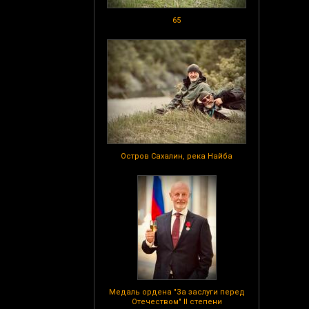
65
Остров Сахалин, река Найба
Медаль ордена "За заслуги перед
Отечеством" II степени