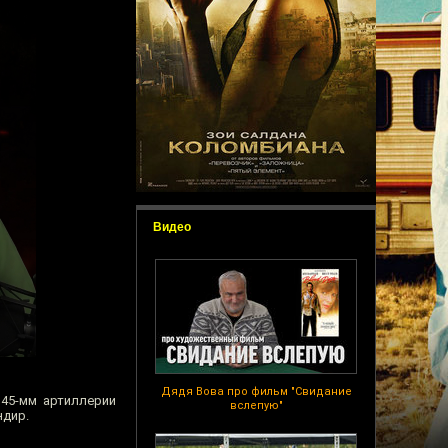
Видео
Дядя Вова про фильм "Свидание
45-мм артиллерии
вслепую"
ндир.