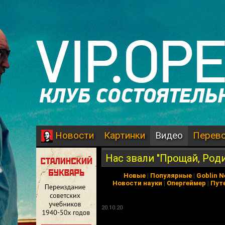
Картинки
Видео
Перев
Новости
Нас звали "Прощай, Роди
Новые
|
Популярные
|
Goblin 
Новости науки
|
Опергеймер
|
Пут
20.10.20