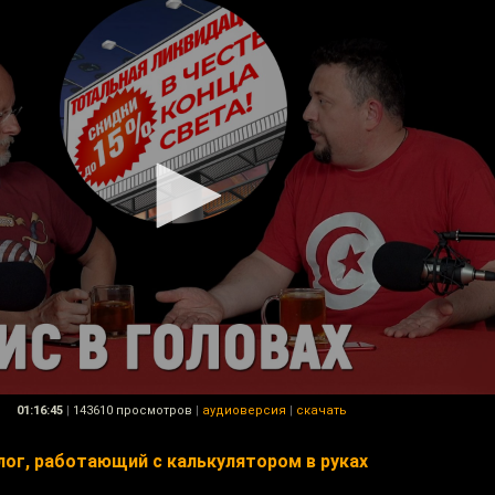
01:16:45
|
143610 просмотров
|
аудиоверсия
|
скачать
лог, работающий с калькулятором в руках