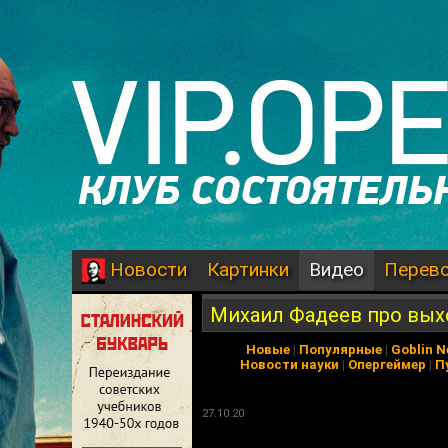
Картинки
Видео
Перев
Новости
Михаил Фадеев про выхо
Новые
|
Популярные
|
Goblin 
Новости науки
|
Опергеймер
|
П
27.10.20