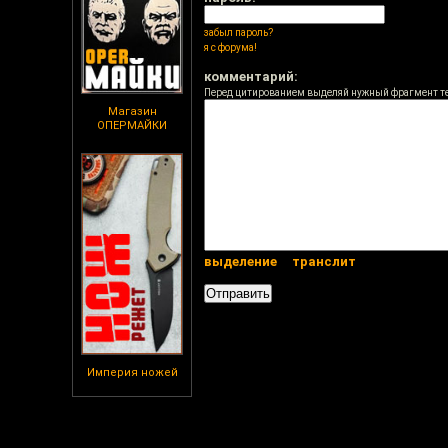
забыл пароль?
я с форума!
комментарий:
Перед цитированием выделяй нужный фрагмент т
Магазин
ОПЕРМАЙКИ
выделение
транслит
Империя ножей