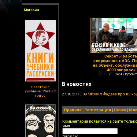
Магазин
Секреты работ
современных АЗС. П
на объект, обслужи
4000 заправок
05.11.20 94517 просмо
В новостях
Советские
учебники 1940-50х
27.10.20 13:09
Михаил Фадеев про выход
годов
Правила
|
Регистрация
|
Поиск
|
Мне
Комментарий появится на сайте тольк
имя:
пароль: