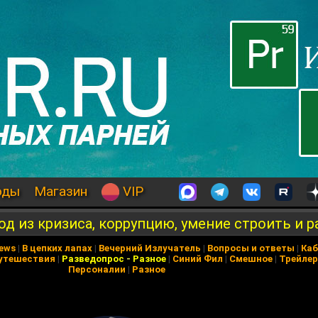
оды
Магазин
VIP
д из кризиса, коррупцию, умение строить и 
News
|
В цепких лапах
|
Вечерний Излучатель
|
Вопросы и ответы
|
Каб
утешествия
|
Разведопрос
-
Разное
|
Синий Фил
|
Смешное
|
Трейле
Персоналии
|
Разное