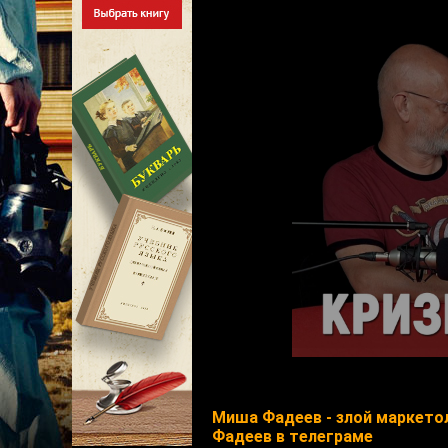
Миша Фадеев - злой маркето
Фадеев в телеграме