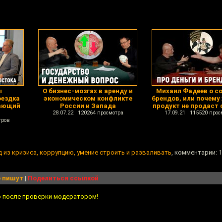
ы
О бизнес-мозгах в аренду и
Михаил Фадеев о с
оездка
экономическом конфликте
брендов, или почему
вающий
России и Запада
продукт не продаст 
28.07.22 120264 просмотра
17.09.21 115520 прос
тров
 из кризиса, коррупцию, умение строить и разваливать
, комментарии: 
 пишут
|
Поделиться ссылкой
о после проверки модератором!