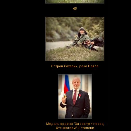
65
Остров Сахалин, река Найба
Медаль ордена "За заслуги перед
Отечеством" II степени