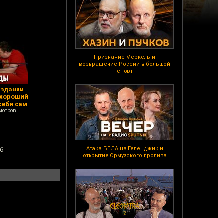
Признание Меркель и
возвращение России в большой
спорт
оздании
 хороший
себя сам
мотров
Атака БПЛА на Геленджик и
16
открытие Ормузского пролива