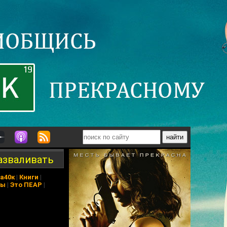
разваливать
а40к
|
Книги
|
ры
|
Это ПЕАР
|