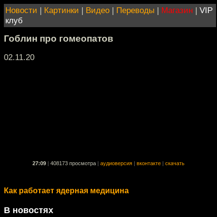
Новости
|
Картинки
|
Видео
|
Переводы
|
Магазин
|
VIP
клуб
Гоблин про гомеопатов
02.11.20
27:09
|
408173 просмотра
|
аудиоверсия
|
вконтакте
|
скачать
Как работает ядерная медицина
В новостях