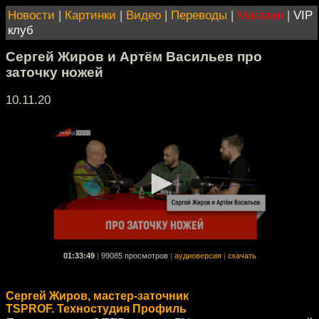
Новости
|
Картинки
|
Видео
|
Переводы
|
Магазин
|
VIP
клуб
Сергей Жиров и Артём Васильев про
заточку ножей
10.11.20
01:33:49
|
99085 просмотров
|
аудиоверсия
|
скачать
Сергей Жиров, мастер-заточник
TSPROF. Техностудия Профиль