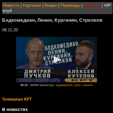
Новости
|
Картинки
|
Видео
|
Переводы
|
Магазин
|
VIP
клуб
Бэдкомедиан, Ленин, Кургинян, Стрелков
08.11.20
45:15
|
389394 просмотра
|
аудиоверсия
|
дзен
|
скачать
Телеканал КРТ
В новостях