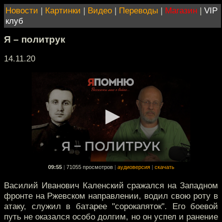
Новости
|
Картинки
|
Видео
|
Переводы
|
Магазин
|
VIP
клуб
Я – политрук
14.11.20
09:55
|
71055 просмотров
|
аудиоверсия
|
скачать
Василий Иванович Каленский сражался на Западном
фронте на Ржевском направлении, водил свою роту в
атаку, служил в батарее "сорокапяток". Его боевой
путь не оказался особо долгим, но он успел и ранение