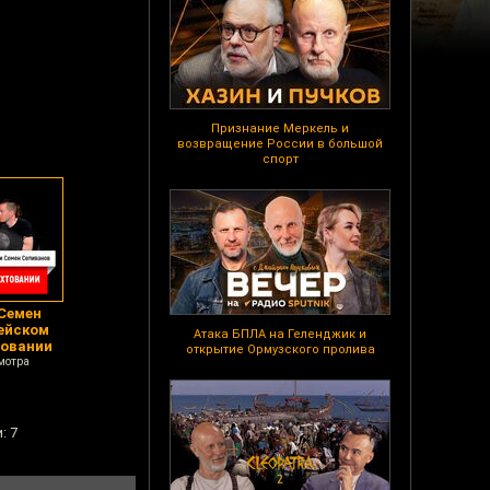
Признание Меркель и
возвращение России в большой
спорт
 Семен
ейском
Атака БПЛА на Геленджик и
товании
открытие Ормузского пролива
мотра
: 7