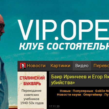
Картинки
Видео
Перев
Новости
Баир Иринчеев и Егор Я
убийства»
Новые
|
Популярные
|
Goblin 
Новости науки
|
Опергеймер
|
Пу
17.11.20