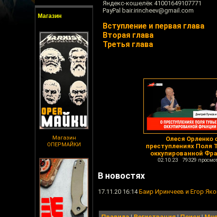
Яндекс-кошелёк 41001649107771
PayPal bair.irincheev@gmail.com
Магазин
Вступление и первая глава
Вторая глава
Третья глава
Магазин
Олеся Орленко 
ОПЕРМАЙКИ
преступлениях Поля Т
оккупированной Фр
02.10.23 79329 просмо
В новостях
17.11.20 16:14
Баир Иринчеев и Егор Яко
Правила
|
Регистрация
|
Поиск
|
Мне