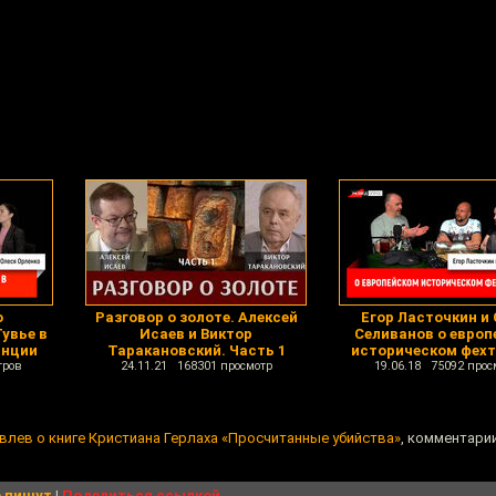
о
Разговор о золоте. Алексей
Егор Ласточкин и
увье в
Исаев и Виктор
Селиванов о европ
анции
Таракановский. Часть 1
историческом фех
тров
24.11.21 168301 просмотр
19.06.18 75092 прос
влев о книге Кристиана Герлаха «Просчитанные убийства»
, комментарии
 пишут
|
Поделиться ссылкой