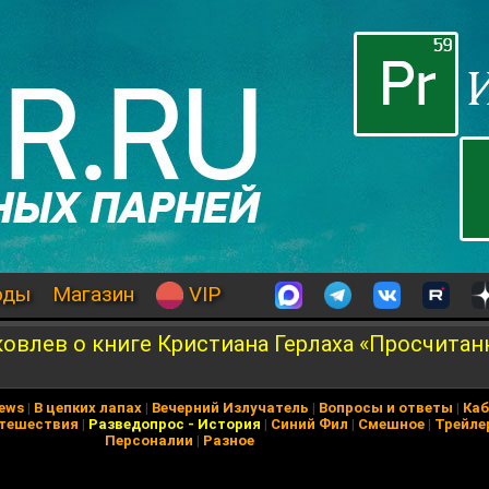
оды
Магазин
VIP
ковлев о книге Кристиана Герлаха «Просчита
News
|
В цепких лапах
|
Вечерний Излучатель
|
Вопросы и ответы
|
Каб
тешествия
|
Разведопрос
-
История
|
Синий Фил
|
Смешное
|
Трейле
Персоналии
|
Разное