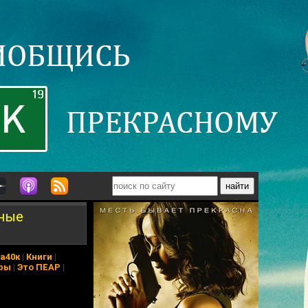
нные
а40к
|
Книги
|
ры
|
Это ПЕАР
|