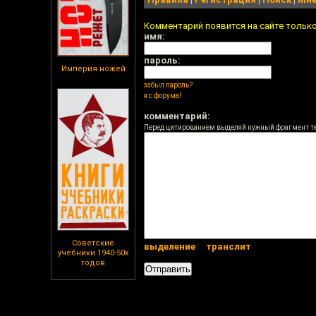
Комментарий появится на сайте тольк
имя:
пароль:
Империя ножей
забыл пароль?
я с форума!
комментарий:
Перед цитированием выделяй нужный фрагмент т
Советские
выделение
транслит
учебники 1940-50х
годов