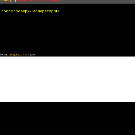
о после проверки модератором!
екста.
Оверквотинг
- зло.