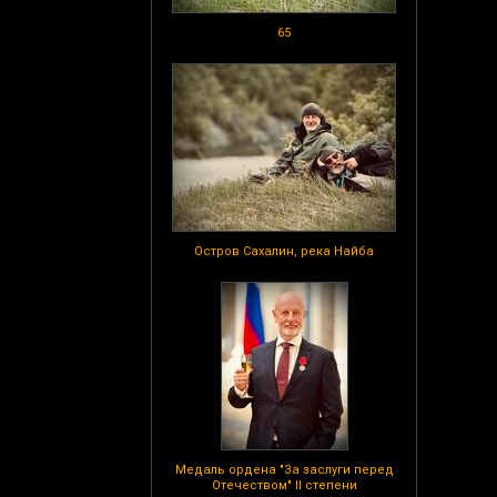
65
Остров Сахалин, река Найба
Медаль ордена "За заслуги перед
Отечеством" II степени