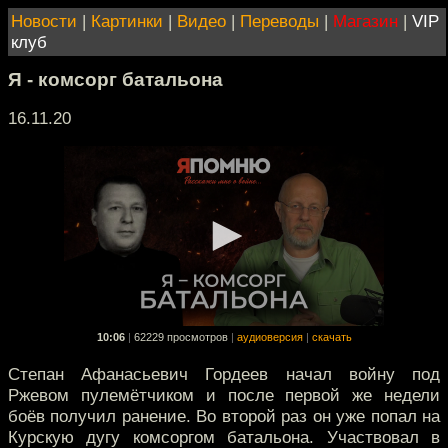
Новости
|
Картинки
|
Видео
|
Переводы
|
Магазин
|
VIP
клуб
Я - комсорг батальона
16.11.20
10:06
|
62229 просмотров
|
аудиоверсия
|
скачать
Степан Афанасьевич Гордеев начал войну под
Ржевом пулемётчиком и после первой же недели
боёв получил ранение. Во второй раз он уже попал на
Курскую дугу комсоргом батальона. Участвовал в