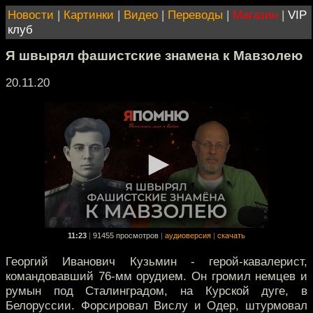
Новости
|
Картинки
|
Видео
|
Переводы
|
Магазин
|
VIP
клуб
Я швырял фашистские знамена к Мавзолею
20.11.20
11:23
|
91455 просмотров
|
аудиоверсия
|
скачать
Георгий Иванович Кузьмин - герой-кавалерист,
командовавший 76-мм орудием. Он громил немцев и
румын под Сталинградом, на Курской дуге, в
Белоруссии. Форсировал Вислу и Одер, штурмовал