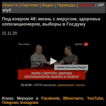
Новости
|
Картинки
|
Видео
|
Переводы
|
Магазин
|
VIP
клуб
Под ковром 48: жизнь с вирусом, здоровье
оппозиционеров, выборы в Госдуму
21.11.20
01:15:30
|
158784 просмотра
|
аудиоверсия
|
скачать
Илиас Меркури в
Facebook
,
ВКонтакте
,
YouTube
,
Telegram
,
Instagram