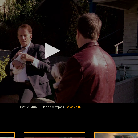
02:17
|
484155 просмотров
|
скачать