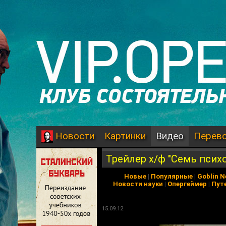
Картинки
Видео
Перев
Новости
Трейлер х/ф "Семь псих
Новые
|
Популярные
|
Goblin 
Новости науки
|
Опергеймер
|
Пут
15.09.12