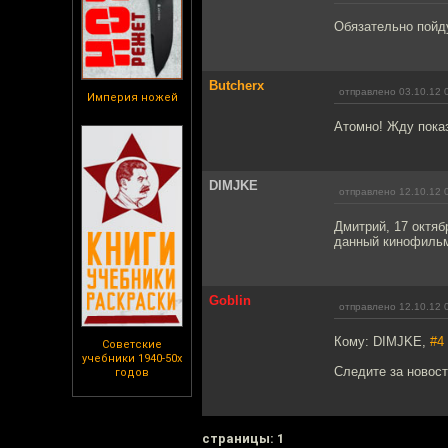
Обязательно пойду
Butcherx
отправлено 03.10.12 
Империя ножей
Атомно! Жду пока
DIMJKE
отправлено 12.10.12 
Дмитрий, 17 октяб
данный кинофиль
Goblin
отправлено 12.10.12 
Кому: DIMJKE,
#4
Советские
учебники 1940-50х
Следите за новост
годов
cтраницы: 1