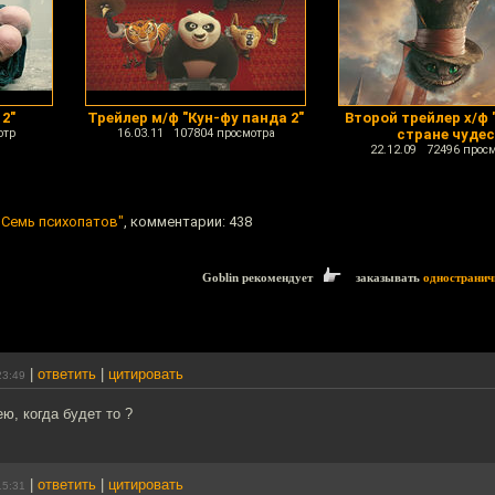
2"
Трейлер м/ф "Кун-фу панда 2"
Второй трейлер х/ф 
отр
16.03.11 107804 просмотра
стране чудес
22.12.09 72496 прос
"Семь психопатов"
, комментарии: 438
Goblin рекомендует
заказывать
одностранич
|
ответить
|
цитировать
23:49
ю, когда будет то ?
|
ответить
|
цитировать
15:31