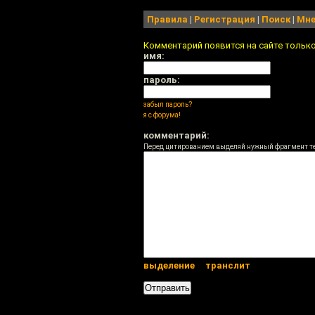
Правила
|
Регистрация
|
Поиск
|
Мне
Комментарий появится на сайте тольк
имя:
пароль:
забыл пароль?
я с форума!
комментарий:
Перед цитированием выделяй нужный фрагмент т
выделение
транслит