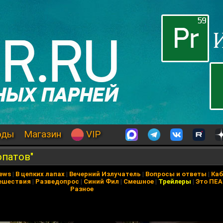
оды
Магазин
VIP
опатов"
News
|
В цепких лапах
|
Вечерний Излучатель
|
Вопросы и ответы
|
Каб
ешествия
|
Разведопрос
|
Синий Фил
|
Смешное
|
Трейлеры
|
Это ПЕ
Разное