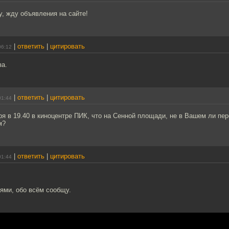
, жду объявления на сайте!
|
ответить
|
цитировать
06:12
за.
|
ответить
|
цитировать
01:44
ря в 19.40 в киноцентре ПИК, что на Сенной площади, не в Вашем ли пе
м?
|
ответить
|
цитировать
01:44
ями, обо всём сообщу.