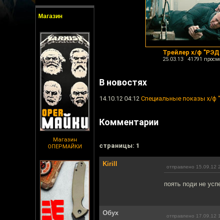
Магазин
Трейлер х/ф "РЭД 
25.03.13 41791 просм
В новостях
14.10.12 04:12
Специальные показы х/ф 
Комментарии
Магазин
cтраницы: 1
ОПЕРМАЙКИ
Kirill
отправлено 15.09.12 
поять поди не успе
Обух
отправлено 17.09.12 