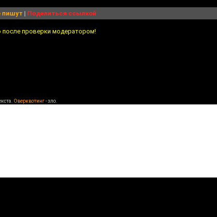
 пишут
|
Поделиться ссылкой
о после проверки модератором!
екста.
Оверквотинг
- зло.