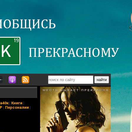
а40к
|
Книги
|
АР
|
Персоналии
|