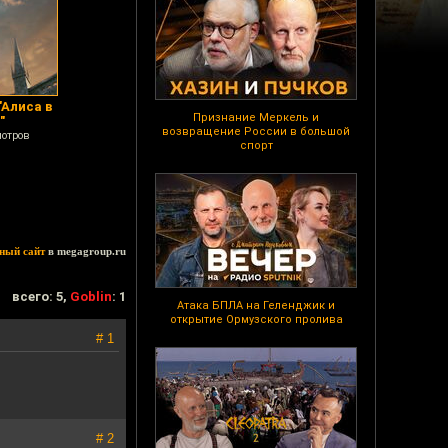
"Алиса в
Признание Меркель и
"
возвращение России в большой
мотров
спорт
ный сайт
в megagroup.ru
всего: 5,
Goblin
: 1
Атака БПЛА на Геленджик и
открытие Ормузского пролива
# 1
# 2