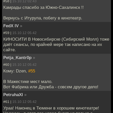
#58 |
15.10.12 02:43
Камрады спасибо за Южно-Сахалинск !!
Вернусь с Итурупа, побегу в кинотеатр.
FedX IV
»
#59 |
15.10.12 05:42
КИНОСИТИ В Новосибирске (Сибирский Молл) тоже
даёт сеансы, по крайней мере так написано на их
сайте.
Petja_Kantr0p
»
#60 |
15.10.12 05:42
Кому: Dzen,
#55
В Мажестике мест мало.
Вот Фабрика или Дружба - совсем другое дело!
PetruhaXI
»
#61 |
15.10.12 05:42
Ураа! Наконец в Тюмени в хорошем кинотеатре!