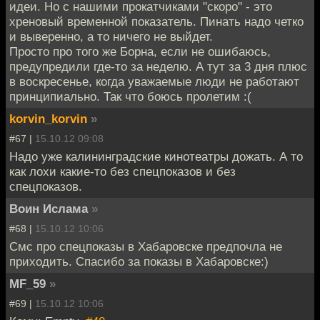
идеи. Но с нашими прокатчиками "скоро" - это
хреновый временной показатель. Пинать надо четко
и выверенно, а то ничего не выйдет.
Просто про того же Борна, если не ошибаюсь,
предупредили где-то за неделю. А тут за 3 дня плюс
в воскресенье, когда уважаемые люди не работают
принципиально. Так что боюсь пролетим :(
korvin_korvin
»
#67 |
15.10.12 09:08
Надо уже калининградские кинотеатры дожать. А то
как лохи какие-то без спецпоказов и без
спецпоказов.
Воин Ислама
»
#68 |
15.10.12 10:06
Смс про спецпоказы в Хабаровске предпочла не
приходить. Спасибо за показы в Хабаровске:)
MF_59
»
#69 |
15.10.12 10:06