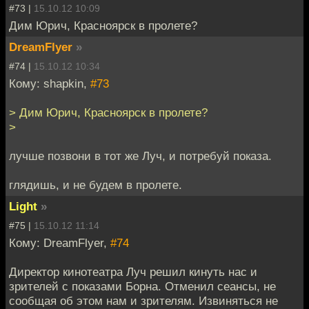
#73 |
15.10.12 10:09
Дим Юрич, Красноярск в пролете?
DreamFlyer
»
#74 |
15.10.12 10:34
Кому: shapkin,
#73
> Дим Юрич, Красноярск в пролете?
>
лучше позвони в тот же Луч, и потребуй показа.
глядишь, и не будем в пролете.
Light
»
#75 |
15.10.12 11:14
Кому: DreamFlyer,
#74
Директор кинотеатра Луч решил кинуть нас и
зрителей с показами Борна. Отменил сеансы, не
сообщая об этом нам и зрителям. Извиняться не