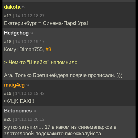
dakota
»
#17 |
14.10.12 18:27
Екатеринбург = Синема-Парк! Ура!
Hedgehog
»
#18 |
14.10.12 19:17
Кому: Diman755,
#3
> Чем-то "Швейка" напомнило
Ага. Только Бретшнейдера поярче прописали. )))
maig4eg
»
#19 |
14.10.12 19:42
ФУЦК ЕАХ!!!
Betonomes
»
#20 |
14.10.12 20:12
жутко затупил... 17 в каком из синемапарков в
златоглавой подскажите пжжжжалуйста