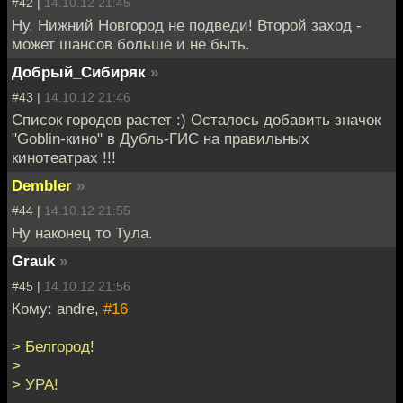
#42 |
14.10.12 21:45
Ну, Нижний Новгород не подведи! Второй заход -
может шансов больше и не быть.
Добрый_Сибиряк
»
#43 |
14.10.12 21:46
Список городов растет :) Осталось добавить значок
"Goblin-кино" в Дубль-ГИС на правильных
кинотеатрах !!!
Dembler
»
#44 |
14.10.12 21:55
Ну наконец то Тула.
Grauk
»
#45 |
14.10.12 21:56
Кому: andre,
#16
> Белгород!
>
> УРА!