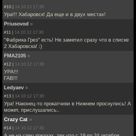
#10 |
14.10.12 17:30
Ура!!! Хабаровск! Да еще и в двух местах!
Priusovod
»
#11 |
14.10.12 17:30
"Фабрика Грез" есть! Не заметил сразу что в списке
2 Хабаровска! :)
FMA2105
»
#12 |
14.10.12 17:30
УРА!!!
ГАВ!!!
Ledyaev
»
#13 |
14.10.12 17:30
Ура! Наконец-то прокатчики в Нижнем проснулись! А
может, прислушались..
Crazy Cat
»
#14 |
14.10.12 17:30
А не на спец.показах, тех что с 19 по 24 октября