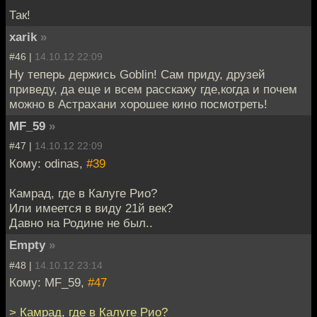
Так!
xarik
»
#46 |
14.10.12 22:09
Ну теперь держись Goblin! Сам приду, друзей
приведу, да еще и всем расскажу где,когда и почем
можно в Астрахани хорошее кино посмотреть!
MF_59
»
#47 |
14.10.12 22:09
Кому: odinas,
#39
Камрад, где в Калуге Рио?
Или имеется в виду 21й век?
Давно на Родине не был..
Empty
»
#48 |
14.10.12 23:14
Кому: MF_59,
#47
> Камрад, где в Калуге Рио?