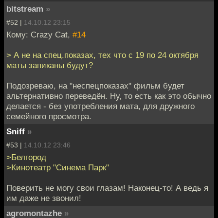
bitstream
»
#52 |
14.10.12 23:15
Кому: Crazy Cat,
#14
> А не на спец.показах, тех что с 19 по 24 октября
маты запиканы будут?
Подозреваю, на "неспецпоказах" фильм будет
альтернативно переведён. Ну, то есть как это обычно
делается - без употребления мата, для дружного
семейного просмотра.
Sniff
»
#53 |
14.10.12 23:46
>Белгород
>Кинотеатр "Синема Парк"
Поверить не могу свои глазам! Наконец-то! А ведь я
им даже не звонил!
agromontazhe
»