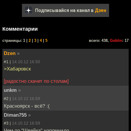
Подписывайся на канал в
Дзен
Комментарии
cтраницы: 1 |
2
|
3
|
4
|
5
всего: 438,
Goblin
: 17
Dzen
»
#1 |
14.10.12 16:50
>Хабаровск
[радостно скачет по столам]
unkm
»
#2 |
14.10.12 16:59
Красноярск - всё? :(
Diman755
»
#3 |
14.10.12 16:59
Чем-то "Швейка" напомнило.