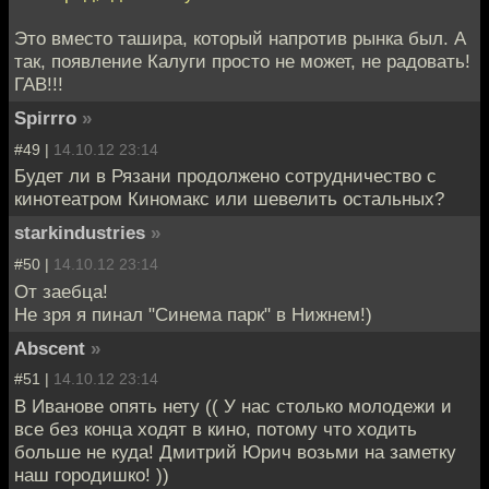
Это вместо ташира, который напротив рынка был. А
так, появление Калуги просто не может, не радовать!
ГАВ!!!
Spirrro
»
#49 |
14.10.12 23:14
Будет ли в Рязани продолжено сотрудничество с
кинотеатром Киномакс или шевелить остальных?
starkindustries
»
#50 |
14.10.12 23:14
От заебца!
Не зря я пинал "Синема парк" в Нижнем!)
Abscent
»
#51 |
14.10.12 23:14
В Иванове опять нету (( У нас столько молодежи и
все без конца ходят в кино, потому что ходить
больше не куда! Дмитрий Юрич возьми на заметку
наш городишко! ))