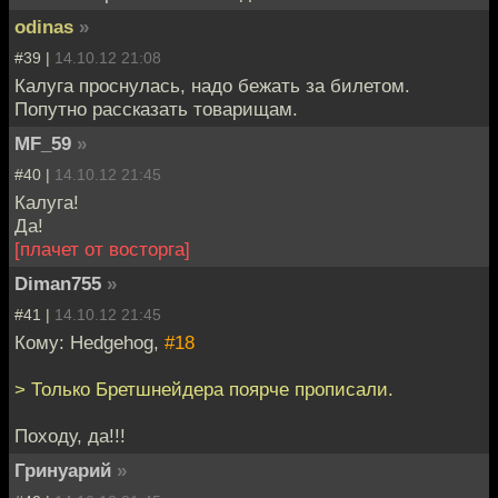
odinas
»
#39 |
14.10.12 21:08
Калуга проснулась, надо бежать за билетом.
Попутно рассказать товарищам.
MF_59
»
#40 |
14.10.12 21:45
Калуга!
Да!
[плачет от восторга]
Diman755
»
#41 |
14.10.12 21:45
Кому: Hedgehog,
#18
> Только Бретшнейдера поярче прописали.
Походу, да!!!
Гринуарий
»