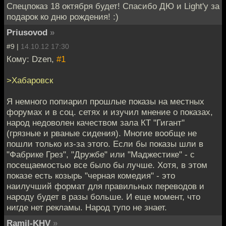
Спецпоказ 18 октября будет! Спасибо ДЮ и Light'у за
подарок ко дню рождения! :)
Priusovod
»
#9 |
14.10.12 17:30
Кому: Dzen,
#1
>Хабаровск
Я немного попиарил прошлые показы на местных
форумах и в соц. сетях и изучил мнение о показах,
народ недоволен качеством зала КТ "Гигант"
(грязные и рваные сидения). Многие вообще не
пошли только из-за этого. Если бы показы шли в
"Фабрике Грез", "Дружбе" или "Маджестике" - с
посещаемостью все было бы лучше. Хотя, в этом
показе есть козырь "черная комедия" - это
наилучший формат для правильных переводов и
народу будет в разы больше. И еще момент, что
нигде нет рекламы. Народ тупо не знает.
Ramil-KHV
»