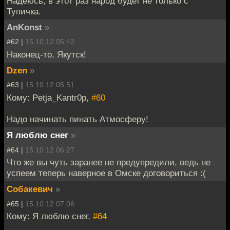
Надеюсь, в этот раз народ будет не только с
Тупичка.
AnKonst
»
#62 |
15.10.12 05:42
Наконец-то, Якутск!
Dzen
»
#63 |
15.10.12 05:51
Кому: Petja_Kantr0p,
#60
Надо начинать пинать Атмосферу!
Я люблю снег
»
#64 |
15.10.12 06:27
Что же вы чуть заранее не предупредили, ведь не
успеем теперь наверное в Омске договориться :(
Собакевич
»
#65 |
15.10.12 07:06
Кому: Я люблю снег,
#64