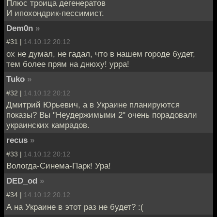
Плюс троица дегенератов
И ипохондрик-пессимист.
Dem0n
»
#31 |
14.10.12 20:12
ох не думал, не гадал, что в нашем городе будет,
тем более прям на днюху! урра!
Tuko
»
#32 |
14.10.12 20:12
Дмитрий Юрьевич, а в Украине планируются
показы? Вы "Неудержимыми 2" очень порадовали
украинских камрадов.
recus
»
#33 |
14.10.12 20:12
Вологда-Синема-Парк! Ура!
DED_od
»
#34 |
14.10.12 20:12
А на Украине в этот раз не будет? :(