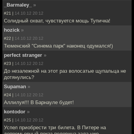
_Barmaley_
»
#21 |
14.10.12 20:12
Солидный охват, чувствуется мощь Тупичка!
hozick
»
#22 |
14.10.12 20:12
Тюменский "Синема парк" наконец одумался!)
perfect stranger
»
#23 |
14.10.12 20:12
До незалежной на этот раз волосатые щупальца не
дотянулись?
Supaman
»
#24 |
14.10.12 20:12
Аллилуя!!! В Барнауле будет!
kontodor
»
#25 |
14.10.12 20:12
Успел приобрести три билета. В Питере на
допремьерный показ половина зала уже