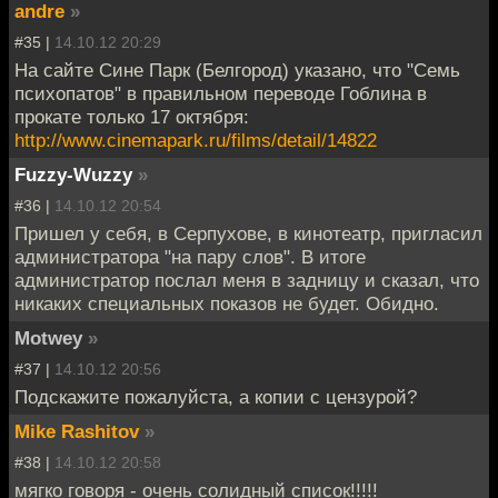
andre
»
#35 |
14.10.12 20:29
На сайте Сине Парк (Белгород) указано, что "Семь
психопатов" в правильном переводе Гоблина в
прокате только 17 октября:
http://www.cinemapark.ru/films/detail/14822
Fuzzy-Wuzzy
»
#36 |
14.10.12 20:54
Пришел у себя, в Серпухове, в кинотеатр, пригласил
администратора "на пару слов". В итоге
администратор послал меня в задницу и сказал, что
никаких специальных показов не будет. Обидно.
Motwey
»
#37 |
14.10.12 20:56
Подскажите пожалуйста, а копии с цензурой?
Mike Rashitov
»
#38 |
14.10.12 20:58
мягко говоря - очень солидный список!!!!!