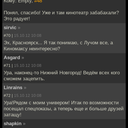
Кому: Empty,
#48
Понял, спасибо! Уже и там кинотеатр забабахали?
Это радует!
sirvic
»
#70 |
15.10.12 10:08
Эх, Красноярск... Я так понимаю, с Лучом все, а
Киномаксу неинтересно?
Asgard
»
#71 |
15.10.12 10:08
Ура, наконец-то Нижний Новгород! Ведём всех кого
сможем зацепить.
Linrains
»
#72 |
15.10.12 10:08
Ура!Рядом с моим универом! Итак по возможности
посещал спецпоказы, а теперь еще и больше друзей
затащу!
shapkin
»