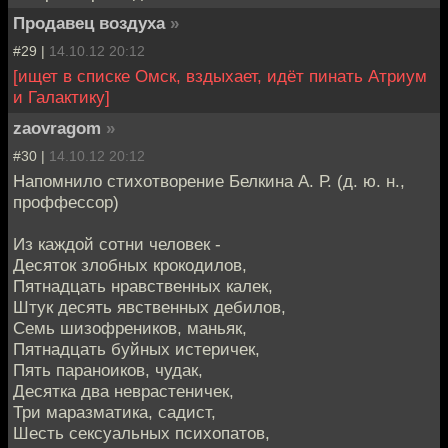
Продавец воздуха
»
#29 |
14.10.12 20:12
[ищет в списке Омск, вздыхает, идёт пинать Атриум
и Галактику]
zaovragom
»
#30 |
14.10.12 20:12
Напомнило стихотворение Белкина А. Р. (д. ю. н.,
проффессор)
Из каждой сотни человек -
Десяток злобных крокодилов,
Пятнадцать нравственных калек,
Штук десять явственных дебилов,
Семь шизофреников, маньяк,
Пятнадцать буйных истеричек,
Пять параноиков, чудак,
Десятка два неврастеничек,
Три маразматика, садист,
Шесть сексуальных психопатов,