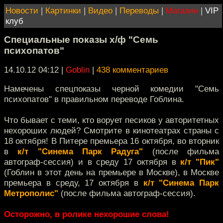
Новости
|
Картинки
|
Видео
|
Переводы
|
Магазин
|
VIP
клуб
Специальные показы х/ф "Семь
психопатов"
14.10.12 04:12
|
Goblin
|
438 комментариев
Намечены спецпоказы черной комедии "Семь
психопатов" в правильном переводе Гоблина.
Что бывает с теми, кто ворует песиков у авторитетных
нехороших людей? Смотрите в кинотеатрах страны с
18 октября! В Питере премьера 16 октября, во вторник
в
к/т "Синема Парк Радуга"
(после фильма
автограф-сессия) и в среду 17 октября в
к/т "Пик"
(Гоблин в этот день на премьере в Москве), в Москве
премьера в среду, 17 октября в
к/т "Синема Парк
Метрополис"
(после фильма автограф-сессия).
Осторожно, в ролике нехорошие слова!