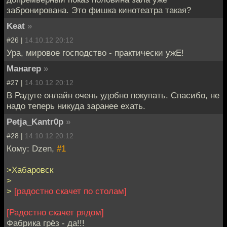
забронирована. Это фишка кинотеатра такая?
Keat
»
#26 |
14.10.12 20:12
Ура, мировое господство - практически ужЕ!
Манагер
»
#27 |
14.10.12 20:12
В Радуге онлайн очень удобно покупать. Спасибо, не
надо теперь никуда заранее ехать.
Petja_Kantr0p
»
#28 |
14.10.12 20:12
Кому: Dzen,
#1
>Хабаровск
>
>
[радостно скачет по столам]
[Радостно скачет рядом]
Фабрика грёз - да!!!