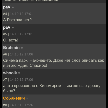
paV
»
#4 |
14.10.12 17:01
А Ростова нет?
paV
»
#5 |
14.10.12 17:01
О, есть!
Brahmin
»
#6 |
14.10.12 17:06
Синема парк. Наконец-то. Даже нет слов описать как
я этого ждал. Спасибо!
whoolk
»
#7 |
14.10.12 17:06
а что произошло с Киномиром - там же всю дорогу
было?
Собакевич
»
#8 |
14.10.12 17:26