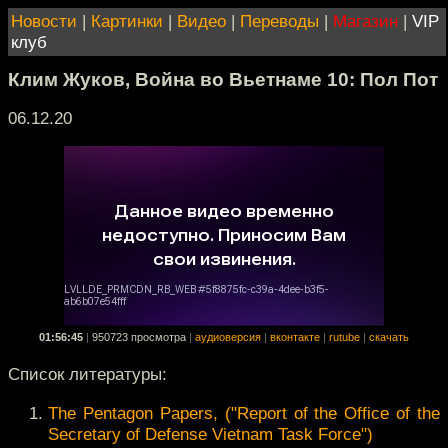
Новости
|
Картинки
|
Видео
|
Переводы
|
Магазин
|
VIP
клуб
Клим Жуков, Война во Вьетнаме 10: Пол Пот
06.12.20
01:56:45
|
950723 просмотра
|
аудиоверсия
|
вконтакте
|
rutube
|
скачать
Список литературы:
The Pentagon Papers, ("Report of the Office of the
Secretary of Defense Vietnam Task Force")