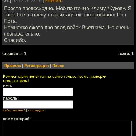
#1 |
07.12.20 23:10
|
ответить
Просто превосходно. Моё почтение Климу Жукову. Я
тоже был в плену старых агиток про кровавого Пол
Пота.
Немножко сжато про ввод войск Вьетнама. Но очень
познавательно.
Спасибо.
cтраницы: 1
всего: 1
Правила
|
Регистрация
|
Поиск
Комментарий появится на сайте только после проверки
модератором!
имя:
пароль:
забыл пароль?
|
я с форума
комментарий: