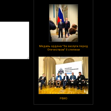
Медаль ордена "За заслуги перед
Отечеством" II степени
РВИО