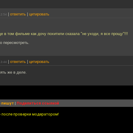
|
ответить
|
цитировать
12:54
 в том фильме как дочу похитили сказала "не уходи, я все прощу"!!!
о пересмотреть.
|
ответить
|
цитировать
13:44
ять же в деле.
 пишут
|
Поделиться ссылкой
о после проверки модератором!