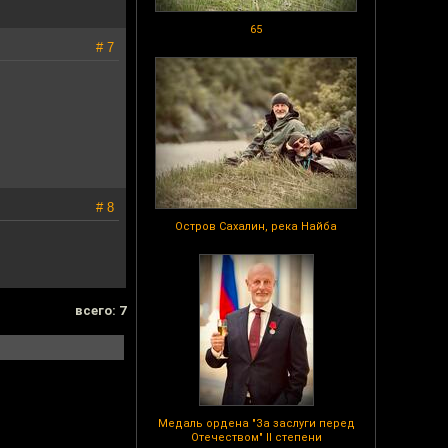
65
# 7
# 8
Остров Сахалин, река Найба
всего: 7
Медаль ордена "За заслуги перед
Отечеством" II степени