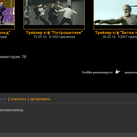
лэнд"
Трейлер х/ф "Потрошители"
Трейлер х/ф "Битва 
тров
19.03.10 61302 просмотра
06.02.10 92457 прос
омментарии: 78
Goblin рекомендует
заказат
|
ответить
|
цитировать
02:27
великолепна.
!