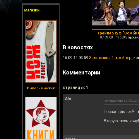
Магазин
Трейлер х/ф "Зомби
07.09.09 196895 просмо
В новостях
16.09.12 03:59
Заложница 2, трейлер
, к
Комментарии
cтраницы: 1
Империя ножей
Alx
отправлено 16.09.12 
Первая фильмА - 
Вторую тожь хочу