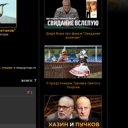
титанов"
Дядя Вова про фильм "Свидание
мотров
вслепую"
ь
лендинг
в megagroup.ru
всего: 7
О предстоящем Турнире Святого
Георгия
# 1