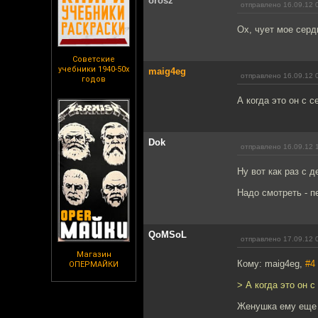
orosz
отправлено 16.09.12 
Ох, чует мое серд
Советские
учебники 1940-50х
maig4eg
отправлено 16.09.12 
годов
А когда это он с 
Dok
отправлено 16.09.12 
Ну вот как раз с 
Надо смотреть - п
QoMSoL
отправлено 17.09.12 
Магазин
Кому: maig4eg,
#4
ОПЕРМАЙКИ
> А когда это он 
Женушка ему еще в