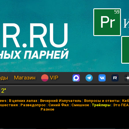
оды
Магазин
VIP
 2"
News
|
В цепких лапах
|
Вечерний Излучатель
|
Вопросы и ответы
|
Каб
ешествия
|
Разведопрос
|
Синий Фил
|
Смешное
|
Трейлеры
|
Это ПЕ
Разное