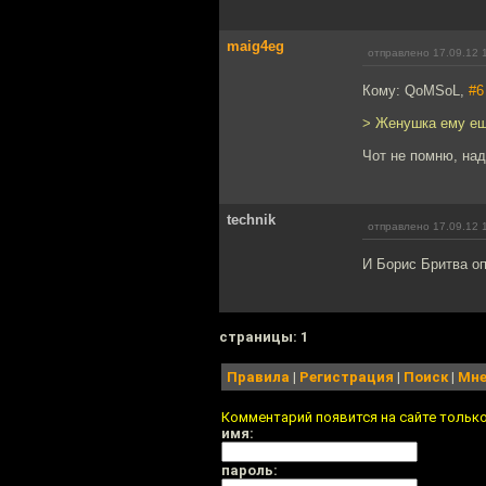
maig4eg
отправлено 17.09.12 
Кому: QoMSoL,
#6
> Женушка ему еще
Чот не помню, над
technik
отправлено 17.09.12 
И Борис Бритва оп
cтраницы: 1
Правила
|
Регистрация
|
Поиск
|
Мне
Комментарий появится на сайте тольк
имя:
пароль: