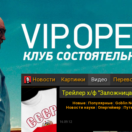
Картинки
Видео
Перев
Новости
Трейлер х/ф "Заложница
Новые
|
Популярные
|
Goblin 
Новости науки
|
Опергеймер
|
Пут
16.09.12