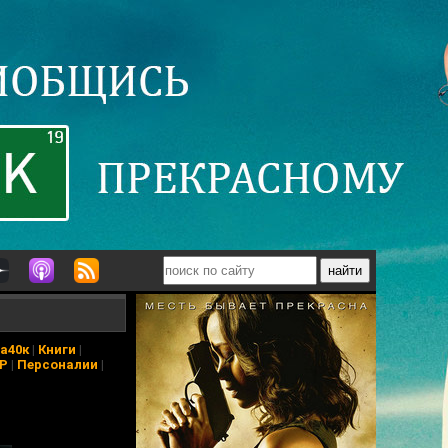
а40к
|
Книги
|
АР
|
Персоналии
|