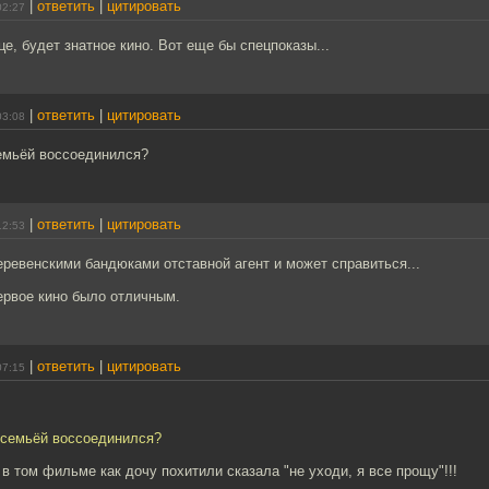
|
ответить
|
цитировать
02:27
це, будет знатное кино. Вот еще бы спецпоказы...
|
ответить
|
цитировать
03:08
семьёй воссоединился?
|
ответить
|
цитировать
12:53
деревенскими бандюками отставной агент и может справиться...
ервое кино было отличным.
|
ответить
|
цитировать
07:15
с семьёй воссоединился?
 том фильме как дочу похитили сказала "не уходи, я все прощу"!!!