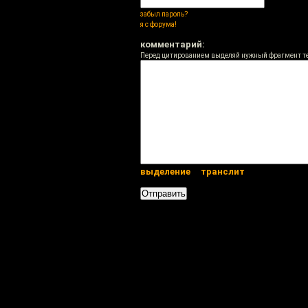
забыл пароль?
я с форума!
комментарий:
Перед цитированием выделяй нужный фрагмент т
выделение
транслит