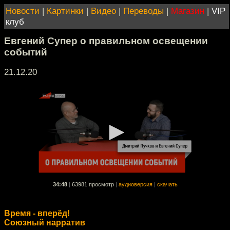
Новости
|
Картинки
|
Видео
|
Переводы
|
Магазин
|
VIP
клуб
Евгений Супер о правильном освещении
событий
21.12.20
34:48
|
63981 просмотр
|
аудиоверсия
|
скачать
Время - вперёд!
Союзный нарратив