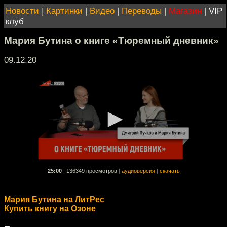
Новости
|
Картинки
|
Видео
|
Переводы
|
Магазин
|
VIP
клуб
Мария Бутина о книге «Тюремный дневник»
09.12.20
25:00
|
136349 просмотров
|
аудиоверсия
|
скачать
Мария Бутина на ЛитРес
Купить книгу на Озоне