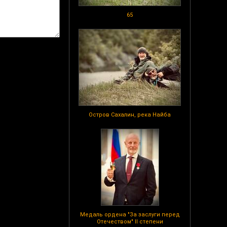
65
Остров Сахалин, река Найба
Медаль ордена "За заслуги перед
Отечеством" II степени