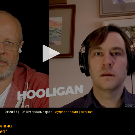
01:20:58
|
108459 просмотров
|
аудиоверсия
|
скачать
блина
ет"