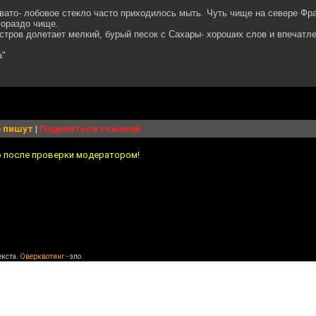
вато- лобовое стекло часто приходилось мыть. Чуть чище на севере Фр
гораздо чище.
остров долетает мелкий, бурый песок с Сахары- хороших слов и впечатлен
а"
 пишут
|
Поделиться ссылкой
о после проверки модератором!
екста.
Оверквотинг
- зло.