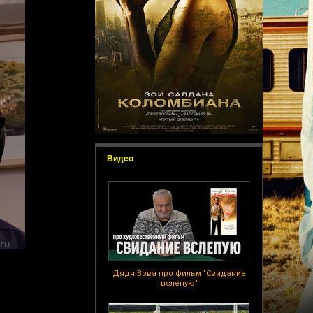
Видео
Дядя Вова про фильм "Свидание
вслепую"