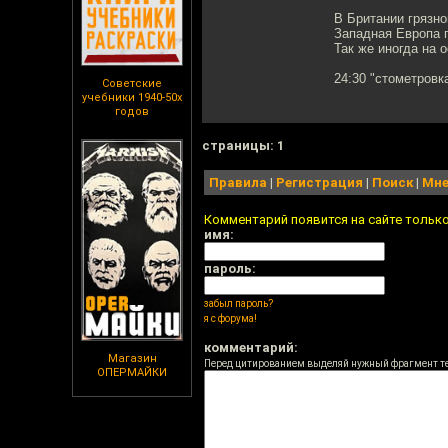
В Британии грязно
Западная Европа 
Так же иногда на 
24:30 "стометровк
Советские
учебники 1940-50х
годов
cтраницы: 1
Правила
|
Регистрация
|
Поиск
|
Мне
Комментарий появится на сайте тольк
имя:
пароль:
забыл пароль?
я с форума!
комментарий:
Магазин
Перед цитированием выделяй нужный фрагмент т
ОПЕРМАЙКИ