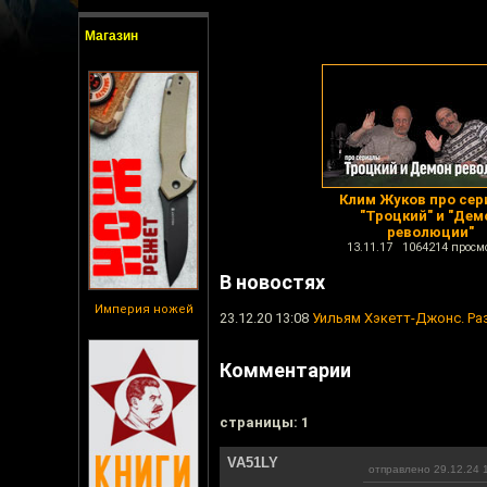
Магазин
Клим Жуков про се
"Троцкий" и "Дем
революции"
13.11.17 1064214 просм
В новостях
Империя ножей
23.12.20 13:08
Уильям Хэкетт-Джонс. Ра
Комментарии
cтраницы: 1
VA51LY
отправлено 29.12.24 