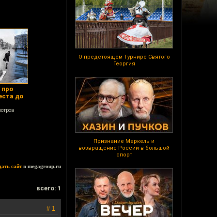
О предстоящем Турнире Святого
Георгия
 про
еста до
мотров
Признание Меркель и
возвращение России в большой
спорт
дать сайт
в megagroup.ru
всего: 1
# 1