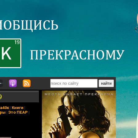
9
а40к
|
Книги
|
еры
|
Это ПЕАР
|