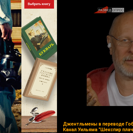
Джентльмены в переводе Го
Канал Уильяма "Шекспир плач