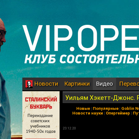
Картинки
Видео
Перев
Новости
Уильям Хэкетт-Джонс. Р
Новые
|
Популярные
|
Goblin 
Новости науки
|
Опергеймер
|
Пу
23.12.20