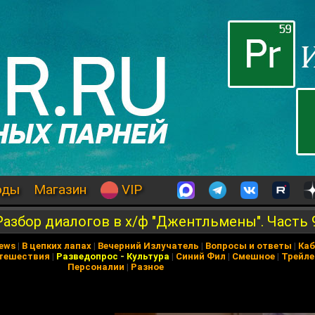
оды
Магазин
VIP
азбор диалогов в х/ф "Джентльмены". Часть 
News
|
В цепких лапах
|
Вечерний Излучатель
|
Вопросы и ответы
|
Каб
тешествия
|
Разведопрос
-
Культура
|
Синий Фил
|
Смешное
|
Трейл
Персоналии
|
Разное