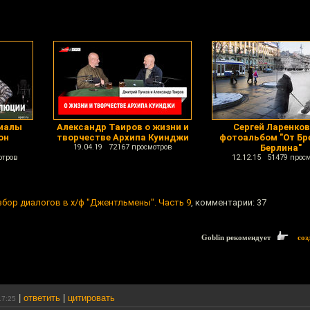
риалы
Александр Таиров о жизни и
Сергей Ларенков
он
творчестве Архипа Куинджи
фотоальбом "От Бр
19.04.19 72167 просмотров
Берлина"
отров
12.12.15 51479 прос
збор диалогов в х/ф "Джентльмены". Часть 9
, комментарии: 37
Goblin рекомендует
соз
|
ответить
|
цитировать
17:25