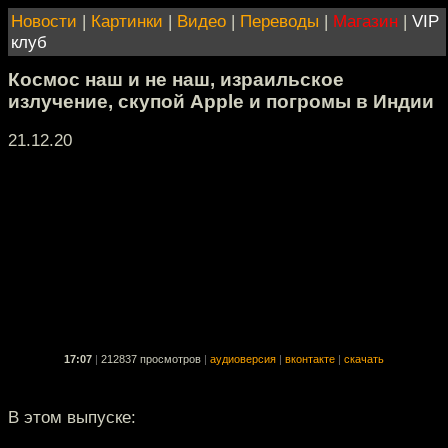
Новости
|
Картинки
|
Видео
|
Переводы
|
Магазин
|
VIP
клуб
Космос наш и не наш, израильское
излучение, скупой Apple и погромы в Индии
21.12.20
17:07
|
212837 просмотров
|
аудиоверсия
|
вконтакте
|
скачать
В этом выпуске: