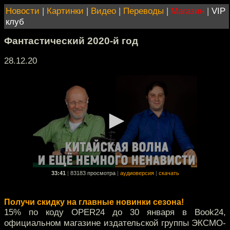
Новости
|
Картинки
|
Видео
|
Переводы
|
Магазин
|
VIP
клуб
Фантастический 2020-й год
28.12.20
33:41
|
83183 просмотра
|
аудиоверсия
|
скачать
Получи скидку на главные новинки сезона!
15% по коду OPER24 до 30 января в Book24,
официальном магазине издательской группы ЭКСМО-