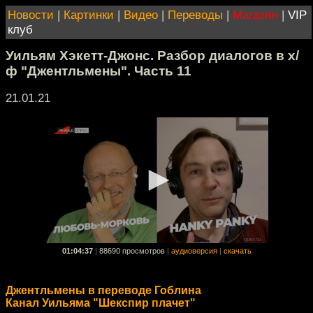
Новости
|
Картинки
|
Видео
|
Переводы
|
Магазин
|
VIP
клуб
Уильям Хэкетт-Джонс. Разбор диалогов в х/
ф "Джентльмены". Часть 11
21.01.21
01:04:37
|
88690 просмотров
|
аудиоверсия
|
скачать
Джентльмены в переводе Гоблина
Канал Уильяма "Шекспир плачет"